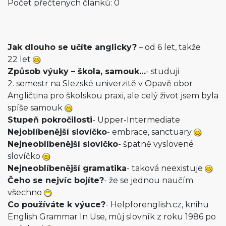
Počet přečtených článků: 0
Jak dlouho se učíte anglicky?
– od 6 let, takže
22 let
Způsob výuky – škola, samouk…
- studuji
2. semestr na Slezské univerzitě v Opavě obor
Angličtina pro školskou praxi, ale celý život jsem byla
spíše samouk
Stupeň pokročilosti
- Upper-Intermediate
Nejoblíbenější slovíčko
- embrace, sanctuary
Nejneoblíbenější slovíčko
- špatně vyslovené
slovíčko
Nejneoblíbenější gramatika
- taková neexistuje
Čeho se nejvíc bojíte?
- že se jednou naučím
všechno
Co používáte k výuce?
- Helpforenglish.cz, knihu
English Grammar In Use, můj slovník z roku 1986 po