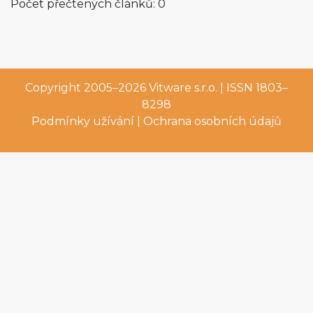
Počet přečtených článků: 0
Copyright 2005–2026
Vitware s.r.o.
| ISSN 1803–
8298
Podmínky užívání
|
Ochrana osobních údajů