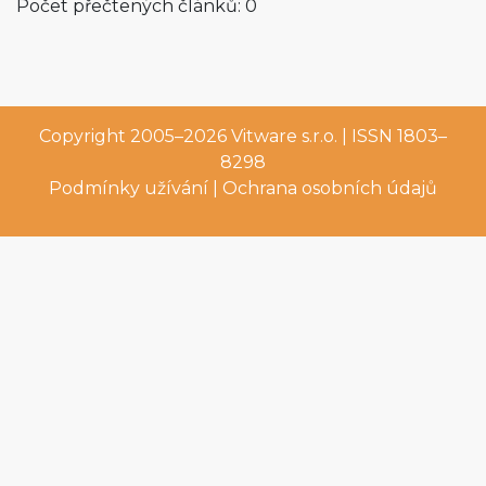
Počet přečtených článků: 0
Copyright 2005–2026
Vitware s.r.o.
| ISSN 1803–
8298
Podmínky užívání
|
Ochrana osobních údajů