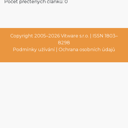
Počet přečtených článků: 0
Copyright 2005–2026
Vitware s.r.o.
| ISSN 1803–
8298
Podmínky užívání
|
Ochrana osobních údajů