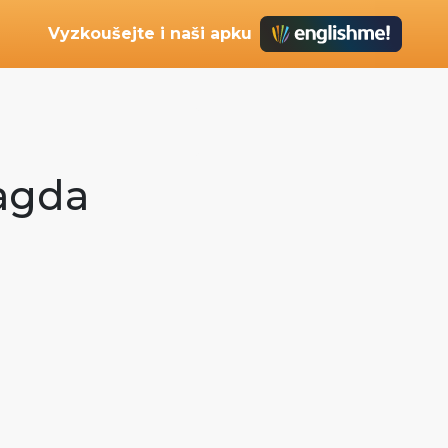
Vyzkoušejte i naši apku
Magda