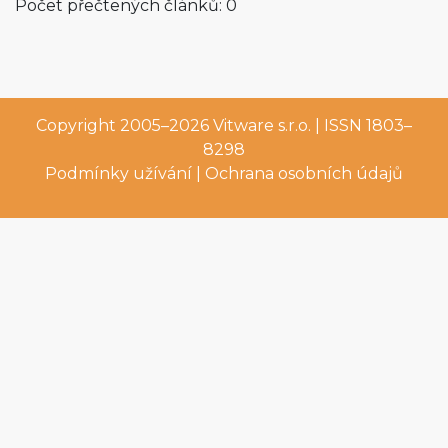
Počet přečtených článků: 0
Copyright 2005–2026
Vitware s.r.o.
| ISSN 1803–
8298
Podmínky užívání
|
Ochrana osobních údajů