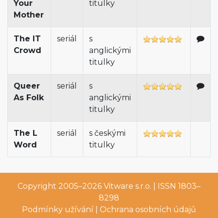
Your
titulky
Mother
The IT
seriál
s
Crowd
anglickými
titulky
Queer
seriál
s
As Folk
anglickými
titulky
The L
seriál
s českými
Word
titulky
Copyright 2005–2026
Vitware s.r.o.
| ISSN 1803–
8298
Podmínky užívání
|
Ochrana osobních údajů