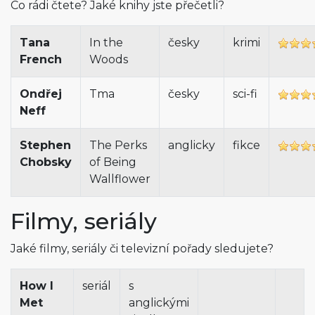
Co rádi čtete? Jaké knihy jste přečetli?
Tana
In the
česky
krimi
French
Woods
Ondřej
Tma
česky
sci-fi
Neff
Stephen
The Perks
anglicky
fikce
Chobsky
of Being
Wallflower
Filmy, seriály
Jaké filmy, seriály či televizní pořady sledujete?
How I
seriál
s
Met
anglickými