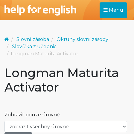
Menu
Slovní zásoba
Okruhy slovní zásoby
Slovíčka z učebnic
Longman Maturita Activator
Longman Maturita
Activator
Zobrazit pouze úrovně: