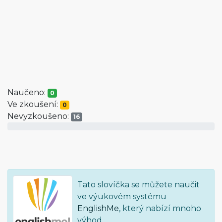
Naučeno:
0
Ve zkoušení:
0
Nevyzkoušeno:
16
Tato slovíčka se můžete naučit
ve výukovém systému
EnglishMe
, který nabízí mnoho
výhod.