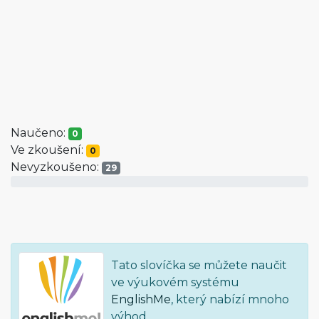
Naučeno:
0
Ve zkoušení:
0
Nevyzkoušeno:
29
Tato slovíčka se můžete naučit
ve výukovém systému
EnglishMe
, který nabízí mnoho
výhod.