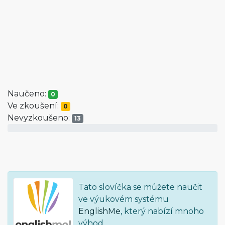
Naučeno:
0
Ve zkoušení:
0
Nevyzkoušeno:
13
Tato slovíčka se můžete naučit
ve výukovém systému
EnglishMe
, který nabízí mnoho
výhod.