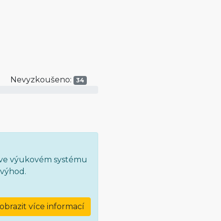
Nevyzkoušeno:
34
t ve výukovém systému
 výhod.
obrazit více informací