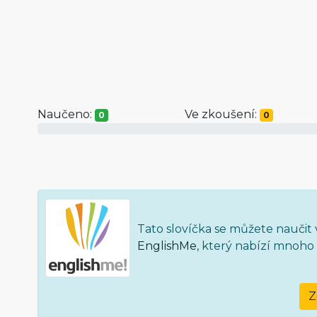
Naučeno:
Ve zkoušení:
0
0
Tato slovíčka se můžete nauči
EnglishMe
, který nabízí mnoho
Z