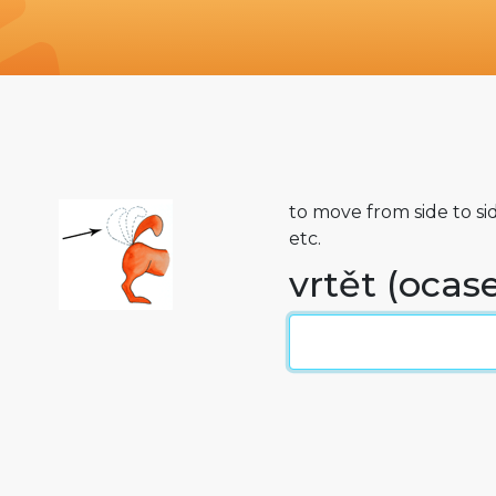
to move from side to sid
etc.
vrtět (oca