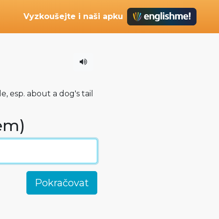
Vyzkoušejte i naši apku
e, esp. about a dog's tail
sem)