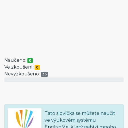
Naučeno:
0
Ve zkoušení:
0
Nevyzkoušeno:
35
Tato slovíčka se můžete naučit
ve výukovém systému
EnglishMe
, který nabízí mnoho