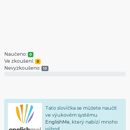
Naučeno:
0
Ve zkoušení:
0
Nevyzkoušeno:
10
Tato slovíčka se můžete naučit
ve výukovém systému
EnglishMe
, který nabízí mnoho
výhod.