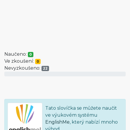
Naučeno:
0
Ve zkoušení:
0
Nevyzkoušeno:
22
Tato slovíčka se můžete naučit
ve výukovém systému
EnglishMe
, který nabízí mnoho
výhod.