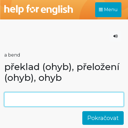
Menu
a bend
překlad (ohyb), přeložení
(ohyb), ohyb