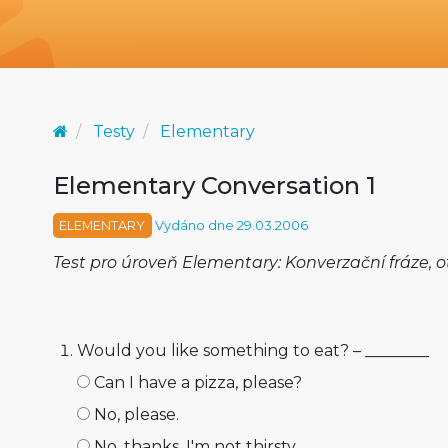
Testy
Elementary
Elementary Conversation 1
ELEMENTARY
Vydáno dne 29.03.2006
Test pro úroveň Elementary: Konverzační fráze, 
Would you like something to eat? – ________
Can I have a pizza, please?
No, please.
No, thanks. I'm not thirsty.