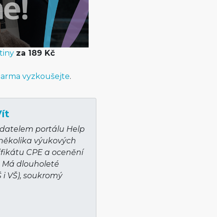
tiny
za 189 Kč
arma vyzkoušejte
.
ít
adatelem portálu Help
 několika výukových
ifikátu CPE a ocenění
. Má dlouholeté
Š i VŠ), soukromý