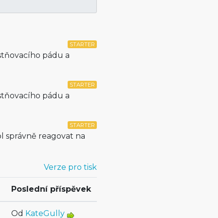
STARTER
lastňovacího pádu a
STARTER
lastňovacího pádu a
STARTER
l správně reagovat na
Verze pro tisk
Poslední příspěvek
Od
KateGully