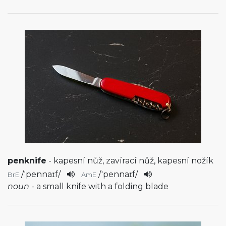
penknife
- kapesní nůž, zavírací nůž, kapesní nožík
/
'pennaɪf
/
/
'pennaɪf
/
BrE
AmE
noun
- a small knife with a folding blade