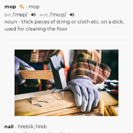
mop
- mop
/
'mɒp
/
/
'mɑ:p
/
BrE
AmE
noun
- thick pieces of string or cloth etc. on a stick,
used for cleaning the floor
nail
- hřebík, hřeb