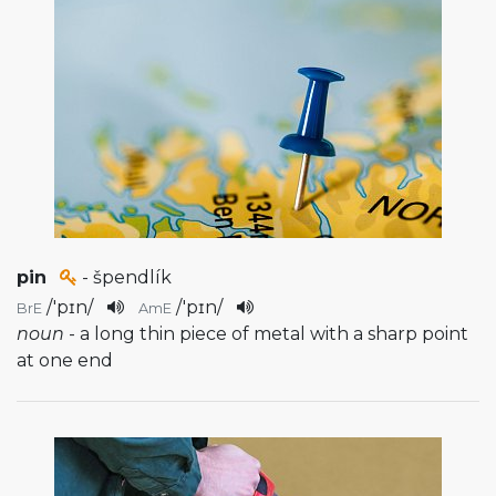
pin
- špendlík
/
'pɪn
/
/
'pɪn
/
BrE
AmE
noun
- a long thin piece of metal with a sharp point
at one end