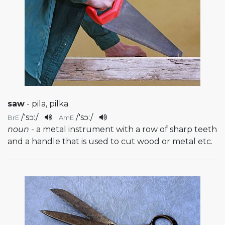
saw
- pila, pilka
/
'sɔ:
/
/
'sɔ:
/
BrE
AmE
noun
- a metal instrument with a row of sharp teeth
and a handle that is used to cut wood or metal etc.