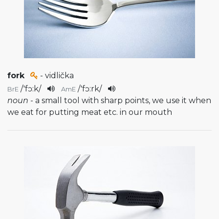
fork
- vidlička
/
'fɔ:k
/
/
'fɔ:rk
/
BrE
AmE
noun
- a small tool with sharp points, we use it when
we eat for putting meat etc. in our mouth