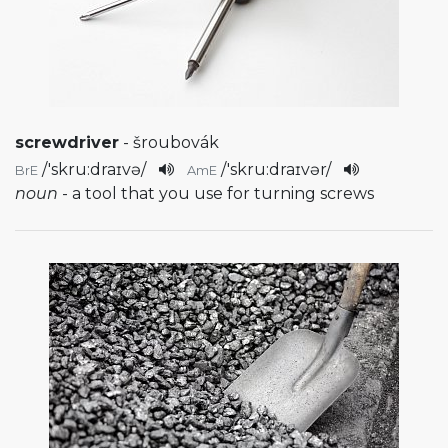
screwdriver
- šroubovák
/
'skru:draɪvə
/
/
'skru:draɪvər
/
BrE
AmE
noun
- a tool that you use for turning screws