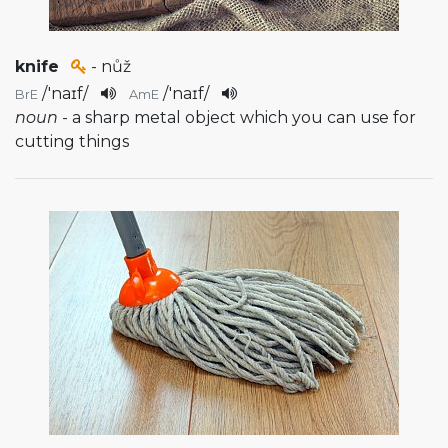
knife
- nůž
/
'naɪf
/
/
'naɪf
/
BrE
AmE
noun
- a sharp metal object which you can use for
cutting things