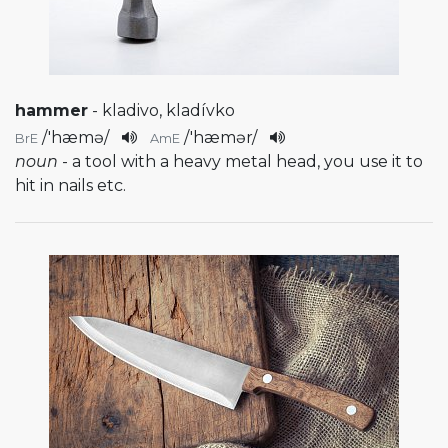
hammer
- kladivo, kladívko
/
'hæmə
/
/
'hæmər
/
BrE
AmE
noun
- a tool with a heavy metal head, you use it to
hit in nails etc.