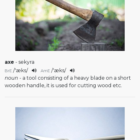
axe
- sekyra
/
'æks
/
/
'æks
/
BrE
AmE
noun
- a tool consisting of a heavy blade on a short
wooden handle, it is used for cutting wood etc.