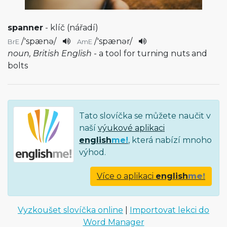
spanner
- klíč (nářadí)
/
'spænə
/
/
'spænər
/
BrE
AmE
noun, British English
- a tool for turning nuts and
bolts
Tato slovíčka se můžete naučit v
naší
výukové aplikaci
english
me!
, která nabízí mnoho
výhod.
Více o aplikaci
english
me!
Vyzkoušet slovíčka online
|
Importovat lekci do
Word Manager