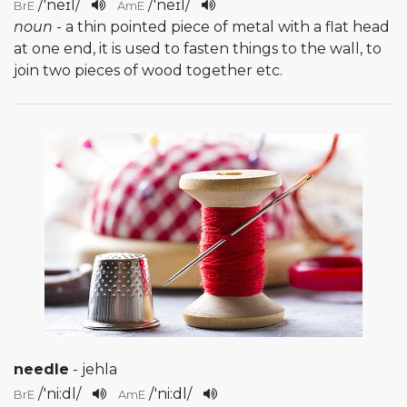
/
'neɪl
/
/
'neɪl
/
BrE
AmE
noun
- a thin pointed piece of metal with a flat head
at one end, it is used to fasten things to the wall, to
join two pieces of wood together etc.
needle
- jehla
/
'ni:dl
/
/
'ni:dl
/
BrE
AmE