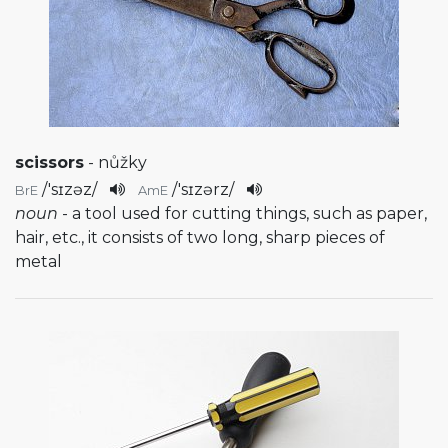
scissors
- nůžky
/
'sɪzəz
/
/
'sɪzərz
/
BrE
AmE
noun
- a tool used for cutting things, such as paper,
hair, etc., it consists of two long, sharp pieces of
metal