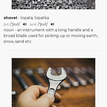
shovel
- lopata, lopatka
/
'ʃʌvl
/
/
'ʃʌvl
/
BrE
AmE
noun
- an instrument with a long handle and a
broad blade used for picking up or moving earth,
snow, sand etc.