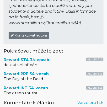
zjednodušenou četbu a další materiály pro
studenty a učitele angličtiny. Další informace
na [a href=„http://­
www.macmillan­.cz/“]macmillan­.cz[/a].
Kontaktovat autora
Pokračovat můžete zde:
Reward STA 34-vocab
ALL LEVELS
detektivní příběh
Reward PRE 34-vocab
ALL LEVELS
The Day of the Dead
Reward INT 34-vocab
ALL LEVELS
The green tourist
Komentáře k článku
Verze pro tisk