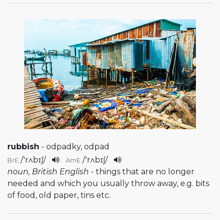
rubbish
- odpadky, odpad
/
'rʌbɪʃ
/
/
'rʌbɪʃ
/
BrE
AmE
noun, British English
- things that are no longer
needed and which you usually throw away, e.g. bits
of food, old paper, tins etc.