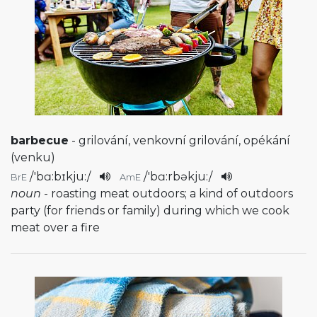
barbecue
- grilování, venkovní grilování, opékání
(venku)
/
'bɑ:bɪkju:
/
/
'bɑ:rbəkju:
/
BrE
AmE
noun
- roasting meat outdoors; a kind of outdoors
party (for friends or family) during which we cook
meat over a fire