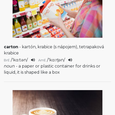
carton
- kartón, krabice (s nápojem), tetrapaková
krabice
/
'kɑ:tən
/
/
'kɑ:rt̬ən
/
BrE
AmE
noun
- a paper or plastic container for drinks or
liquid, it is shaped like a box