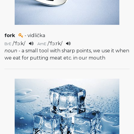
fork
- vidlička
/
'fɔ:k
/
/
'fɔ:rk
/
BrE
AmE
noun
- a small tool with sharp points, we use it when
we eat for putting meat etc. in our mouth