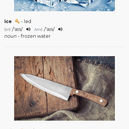
ice
- led
/
'aɪs
/
/
'aɪs
/
BrE
AmE
noun
- frozen water