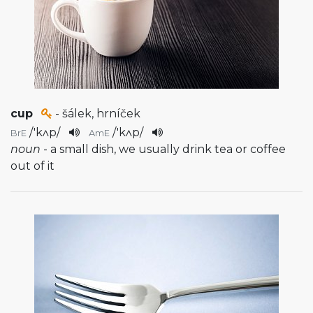
cup
- šálek, hrníček
/
'kʌp
/
/
'kʌp
/
BrE
AmE
noun
- a small dish, we usually drink tea or coffee
out of it