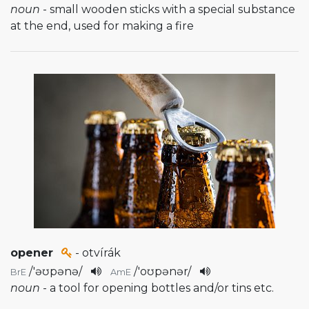
noun
- small wooden sticks with a special substance
at the end, used for making a fire
opener
- otvírák
/
'əʊpənə
/
/
'oʊpənər
/
BrE
AmE
noun
- a tool for opening bottles and/or tins etc.