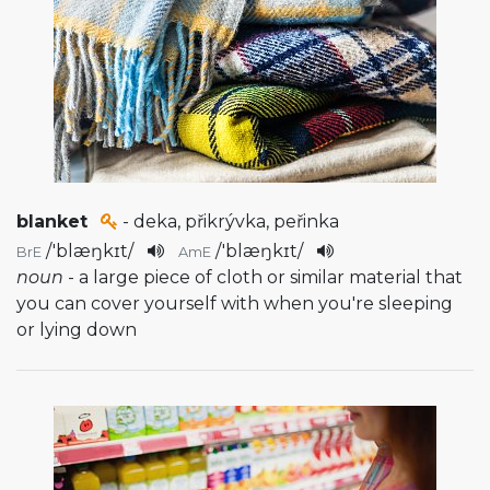
blanket
- deka, přikrývka, peřinka
/
'blæŋkɪt
/
/
'blæŋkɪt
/
BrE
AmE
noun
- a large piece of cloth or similar material that
you can cover yourself with when you're sleeping
or lying down