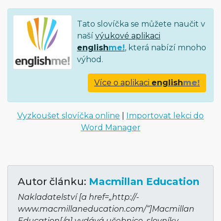
Tato slovíčka se můžete naučit v
naší
výukové aplikaci
english
me!
, která nabízí mnoho
výhod.
Více o aplikaci
english
me!
Vyzkoušet slovíčka online
|
Importovat lekci do
Word Manager
Autor článku:
Macmillan Education
Nakladatelství [a href=„http://­
www.macmillane­ducation.com/“]Mac­millan
Education[/a] vydává učebnice, slovníky,