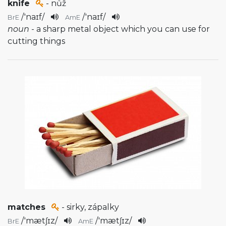
knife
- nůž
/
'naɪf
/
/
'naɪf
/
BrE
AmE
noun
- a sharp metal object which you can use for
cutting things
matches
- sirky, zápalky
/
'mætʃɪz
/
/
'mætʃɪz
/
BrE
AmE