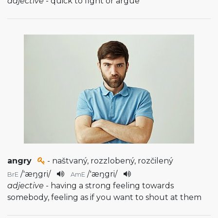
adjective
- quick to fight or argue
angry
- naštvaný, rozzlobený, rozčilený
/
'æŋgri
/
/
'æŋgri
/
BrE
AmE
adjective
- having a strong feeling towards
somebody, feeling as if you want to shout at them