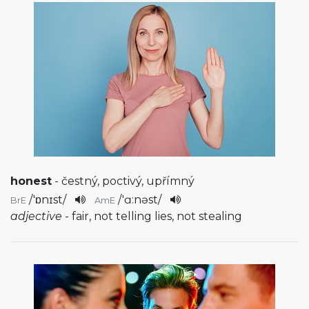
honest
- čestný, poctivý, upřímný
/
'ɒnɪst
/
/
'ɑ:nəst
/
BrE
AmE
adjective
- fair, not telling lies, not stealing