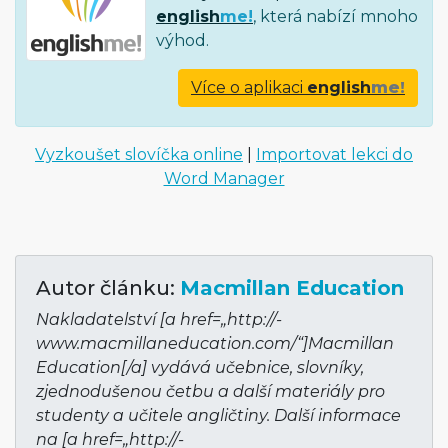
english
me!
, která nabízí mnoho
výhod.
Více o aplikaci
english
me!
Vyzkoušet slovíčka online
|
Importovat lekci do
Word Manager
Autor článku:
Macmillan Education
Nakladatelství [a href=„http://­
www.macmillane­ducation.com/“]Mac­millan
Education[/a] vydává učebnice, slovníky,
zjednodušenou četbu a další materiály pro
studenty a učitele angličtiny. Další informace
na [a href=„http://­