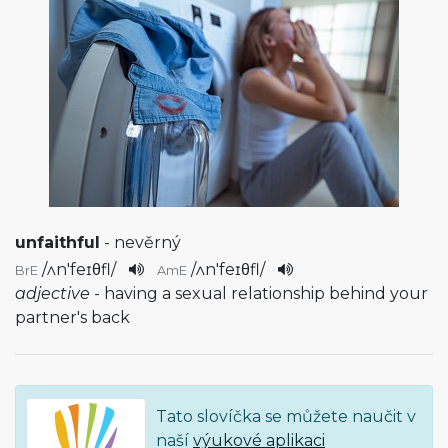
unfaithful
- nevěrný
/
ʌn'feɪθfl
/
/
ʌn'feɪθfl
/
BrE
AmE
adjective
- having a sexual relationship behind your
partner's back
Tato slovíčka se můžete naučit v
naší
výukové aplikaci