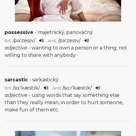
possessive
- majetnický, panovačný
/
pə'zesɪv
/
/
pə'zesɪv
/
BrE
AmE
adjective
- wanting to own a person or a thing; not
willing to share with anybody
sarcastic
- sarkastický
/
sɑ:'kæstɪk
/
/
sɑ:r'kæstɪk
/
BrE
AmE
adjective
- using words that say something else
than they really mean, in order to hurt someone,
make fun of them etc.