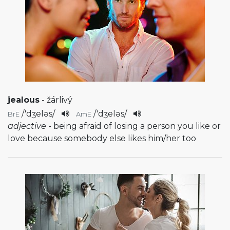
jealous
- žárlivý
/
'dʒeləs
/
/
'dʒeləs
/
BrE
AmE
adjective
- being afraid of losing a person you like or
love because somebody else likes him/her too