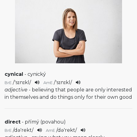
cynical
- cynický
/
'sɪnɪkl
/
/
'sɪnɪkl
/
BrE
AmE
adjective
- believing that people are only interested
in themselves and do things only for their own good
direct
- přímý (povahou)
/
də'rekt
/
/
də'rekt
/
BrE
AmE