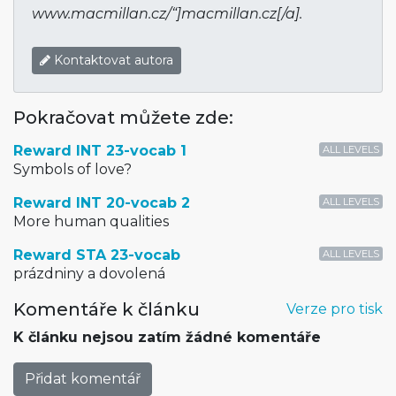
www.macmillan­.cz/“]macmillan­.cz[/a].
Kontaktovat autora
Pokračovat můžete zde:
Reward INT 23-vocab 1
ALL LEVELS
Symbols of love?
Reward INT 20-vocab 2
ALL LEVELS
More human qualities
Reward STA 23-vocab
ALL LEVELS
prázdniny a dovolená
Komentáře k článku
Verze pro tisk
K článku nejsou zatím žádné komentáře
Přidat komentář