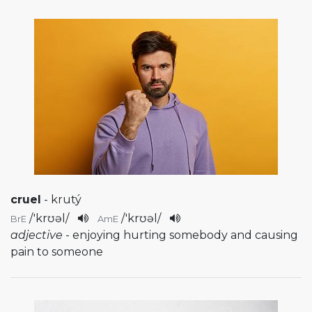
cruel
- krutý
/
'krʊəl
/
/
'krʊəl
/
BrE
AmE
adjective
- enjoying hurting somebody and causing
pain to someone