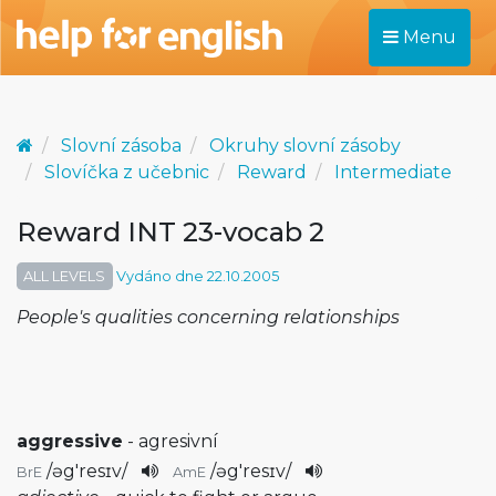
Menu
Slovní zásoba
Okruhy slovní zásoby
Slovíčka z učebnic
Reward
Intermediate
Reward INT 23-vocab 2
ALL LEVELS
Vydáno dne 22.10.2005
People's qualities concerning relationships
aggressive
- agresivní
/
əg'resɪv
/
/
əg'resɪv
/
BrE
AmE