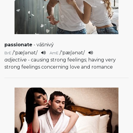
passionate
- vášnivý
/
'pæʃənət
/
/
'pæʃənət
/
BrE
AmE
adjective
- causing strong feelings; having very
strong feelings concerning love and romance