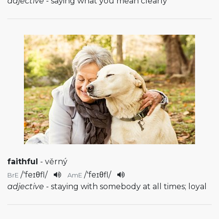
adjective
- saying what you mean clearly
faithful
- věrný
/
'feɪθfl
/
/
'feɪθfl
/
BrE
AmE
adjective
- staying with somebody at all times; loyal