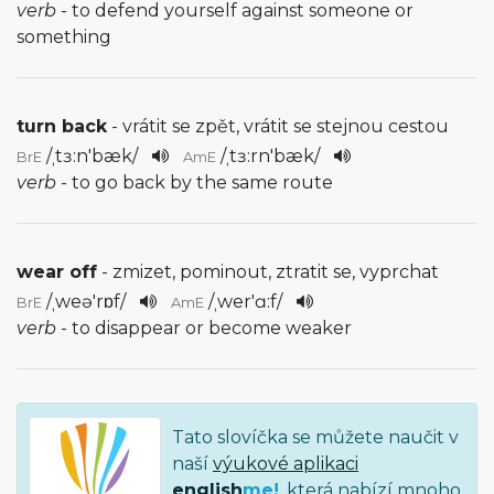
verb
- to defend yourself against someone or
something
turn back
- vrátit se zpět, vrátit se stejnou cestou
/
ˌtɜ:n'bæk
/
/
ˌtɜ:rn'bæk
/
BrE
AmE
verb
- to go back by the same route
wear off
- zmizet, pominout, ztratit se, vyprchat
/
ˌweə'rɒf
/
/
ˌwer'ɑ:f
/
BrE
AmE
verb
- to disappear or become weaker
Tato slovíčka se můžete naučit v
naší
výukové aplikaci
english
me!
, která nabízí mnoho