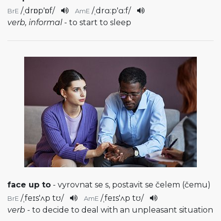
/
ˌdrɒp'ɒf
/
/
ˌdrɑ:p'ɑ:f
/
BrE
AmE
verb, informal
- to start to sleep
face up to
- vyrovnat se s, postavit se čelem (čemu)
/
ˌfeɪs'ʌp tʊ
/
/
ˌfeɪs'ʌp tʊ
/
BrE
AmE
verb
- to decide to deal with an unpleasant situation