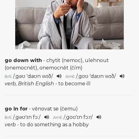
go down with
- chytit (nemoc), ulehnout
(onemocnět), onemocnět (čím)
/
ˌgəʊ 'daʊn wɪð
/
/
ˌgoʊ 'daʊn wɪð
/
BrE
AmE
verb, British English
- to become ill
go in for
- věnovat se (čemu)
/
ˌgəʊ'ɪn fɔ:
/
/
ˌgoʊ'ɪn fɔ:r
/
BrE
AmE
verb
- to do something as a hobby