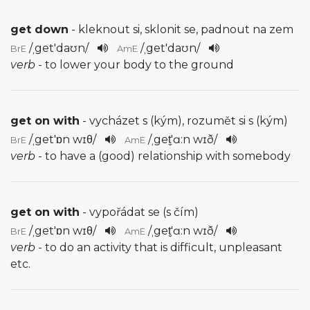
get down
- kleknout si, sklonit se, padnout na zem
/
ˌget'daʊn
/
/
ˌget'daʊn
/
BrE
AmE
verb
- to lower your body to the ground
get on with
- vycházet s (kým), rozumět si s (kým)
/
ˌget'ɒn wɪθ
/
/
ˌget̬'ɑ:n wɪð
/
BrE
AmE
verb
- to have a (good) relationship with somebody
get on with
- vypořádat se (s čím)
/
ˌget'ɒn wɪθ
/
/
ˌget̬'ɑ:n wɪð
/
BrE
AmE
verb
- to do an activity that is difficult, unpleasant
etc.