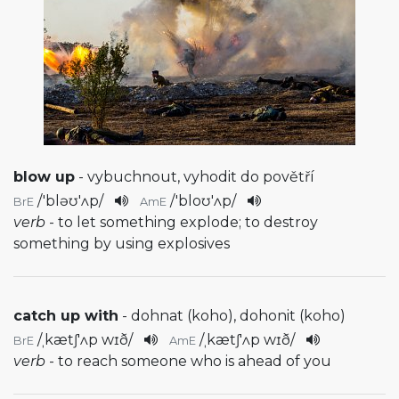
blow up
- vybuchnout, vyhodit do povětří
/
'bləʊ'ʌp
/
/
'bloʊ'ʌp
/
BrE
AmE
verb
- to let something explode; to destroy
something by using explosives
catch up with
- dohnat (koho), dohonit (koho)
/
ˌkætʃ'ʌp wɪð
/
/
ˌkætʃ'ʌp wɪð
/
BrE
AmE
verb
- to reach someone who is ahead of you