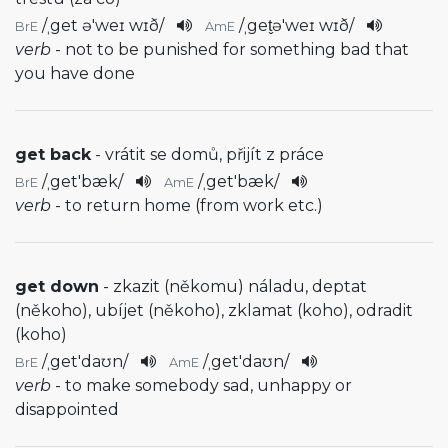
/
ˌget ə'weɪ wɪð
/
/
ˌget̬ə'weɪ wɪð
/
BrE
AmE
verb
- not to be punished for something bad that
you have done
get back
- vrátit se domů, přijít z práce
/
ˌget'bæk
/
/
ˌget'bæk
/
BrE
AmE
verb
- to return home (from work etc.)
get down
- zkazit (někomu) náladu, deptat
(někoho), ubíjet (někoho), zklamat (koho), odradit
(koho)
/
ˌget'daʊn
/
/
ˌget'daʊn
/
BrE
AmE
verb
- to make somebody sad, unhappy or
disappointed