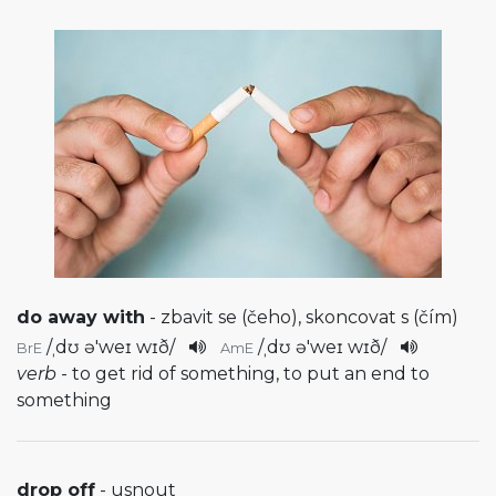
do away with
- zbavit se (čeho), skoncovat s (čím)
/
ˌdʊ ə'weɪ wɪð
/
/
ˌdʊ ə'weɪ wɪð
/
BrE
AmE
verb
- to get rid of something, to put an end to
something
drop off
- usnout