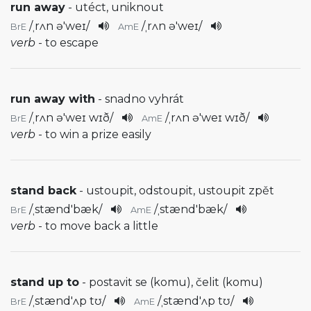
run away
- utéct, uniknout
/
ˌrʌn ə'weɪ
/
/
ˌrʌn ə'weɪ
/
BrE
AmE
verb
- to escape
run away with
- snadno vyhrát
/
ˌrʌn ə'weɪ wɪð
/
/
ˌrʌn ə'weɪ wɪð
/
BrE
AmE
verb
- to win a prize easily
stand back
- ustoupit, odstoupit, ustoupit zpět
/
ˌstænd'bæk
/
/
ˌstænd'bæk
/
BrE
AmE
verb
- to move back a little
stand up to
- postavit se (komu), čelit (komu)
/
ˌstænd'ʌp tʊ
/
/
ˌstænd'ʌp tʊ
/
BrE
AmE