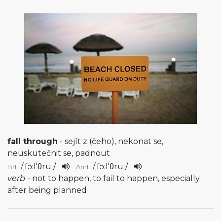
fall through
- sejít z (čeho), nekonat se,
neuskutečnit se, padnout
/
ˌfɔ:l'θru:
/
/
ˌfɔ:l'θru:
/
BrE
AmE
verb
- not to happen, to fail to happen, especially
after being planned