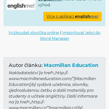
výhod.
Více o aplikaci
english
me!
Vyzkoušet slovíčka online
|
Importovat lekci do
Word Manager
Autor článku:
Macmillan Education
Nakladatelství [a href=„http://­
www.macmillane­ducation.com/“]Mac­millan
Education[/a] vydává učebnice, slovníky,
zjednodušenou četbu a další materiály pro
studenty a učitele angličtiny. Další informace
na [a href=„http://­
www.macmillan­.cz/“]macmillan­.cz[/a].