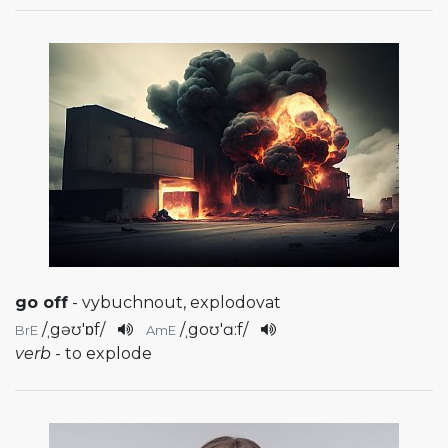
go off
- vybuchnout, explodovat
/
ˌgəʊ'ɒf
/
/
ˌgoʊ'ɑ:f
/
BrE
AmE
verb
- to explode