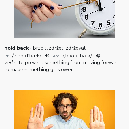
hold back
- brzdit, zdržet, zdržovat
/
ˌhəʊld'bæk
/
/
ˌhoʊld'bæk
/
BrE
AmE
verb
- to prevent something from moving forward;
to make something go slower