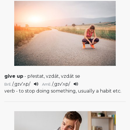
give up
- přestat, vzdát, vzdát se
/
ˌgɪv'ʌp
/
/
ˌgɪv'ʌp
/
BrE
AmE
verb
- to stop doing something, usually a habit etc.