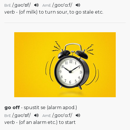
/
ˌgəʊ'ɒf
/
/
ˌgoʊ'ɑ:f
/
BrE
AmE
verb
- (of milk) to turn sour, to go stale etc.
go off
- spustit se (alarm apod.)
/
ˌgəʊ'ɒf
/
/
ˌgoʊ'ɑ:f
/
BrE
AmE
verb
- (of an alarm etc.) to start