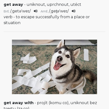
get away
- uniknout, uprchnout, utéct
/
ˌgetə'weɪ
/
/
ˌget̬ə'weɪ
/
BrE
AmE
verb
- to escape successfully from a place or
situation
get away with
- projít (komu co), uniknout bez
trestu (za co)