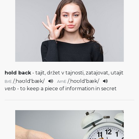
hold back
- tajit, držet v tajnosti, zatajovat, utajit
/
ˌhəʊld'bæk
/
/
ˌhoʊld'bæk
/
BrE
AmE
verb
- to keep a piece of information in secret