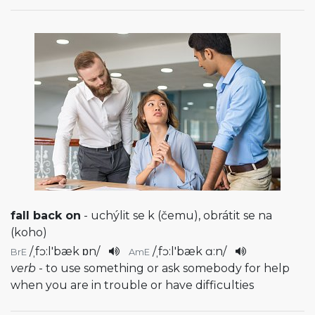
fall back on
- uchýlit se k (čemu), obrátit se na
(koho)
/
ˌfɔ:l'bæk ɒn
/
/
ˌfɔ:l'bæk ɑ:n
/
BrE
AmE
verb
- to use something or ask somebody for help
when you are in trouble or have difficulties