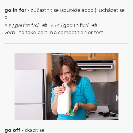
go in for
- zúčastnit se (soutěže apod.), ucházet se
o
/
ˌgəʊ'ɪn fɔ:
/
/
ˌgoʊ'ɪn fɔ:r
/
BrE
AmE
verb
- to take part in a competition or test
go off
- zkazit se