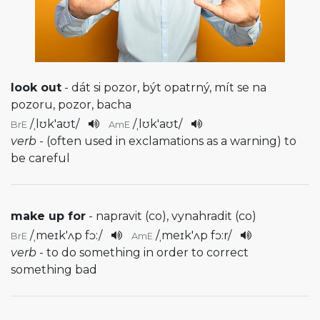
look out
- dát si pozor, být opatrný, mít se na
pozoru, pozor, bacha
/
ˌlʊk'aʊt
/
/
ˌlʊk'aʊt
/
BrE
AmE
verb
- (often used in exclamations as a warning) to
be careful
make up for
- napravit (co), vynahradit (co)
/
ˌmeɪk'ʌp fɔ:
/
/
ˌmeɪk'ʌp fɔ:r
/
BrE
AmE
verb
- to do something in order to correct
something bad