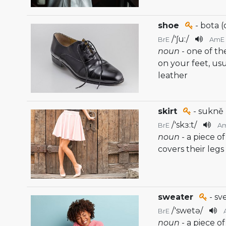
shoe
- bota 
/
'ʃu:
/
BrE
AmE
noun
- one of t
on your feet, usu
leather
skirt
- sukně
/
'skɜ:t
/
BrE
A
noun
- a piece o
covers their legs
sweater
- sv
/
'swetə
/
BrE
noun
- a piece o