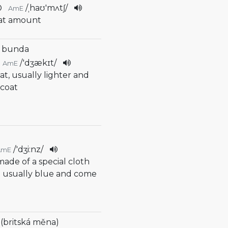
/
ˌhaʊ'mʌtʃ
/
AmE
at amount
, bunda
/
'dʒækɪt
/
AmE
oat, usually lighter and
 coat
/
'dʒi:nz
/
AmE
made of a special cloth
e usually blue and come
a (britská měna)