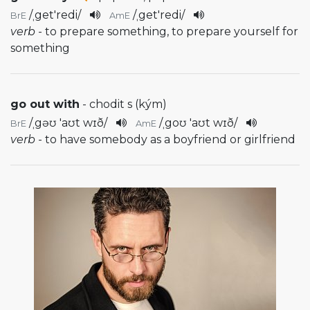
/
ˌget'redi
/
/
ˌget'redi
/
BrE
AmE
verb
- to prepare something, to prepare yourself for
something
go out with
- chodit s (kým)
/
ˌgəʊ 'aʊt wɪð
/
/
ˌgoʊ 'aʊt wɪð
/
BrE
AmE
verb
- to have somebody as a boyfriend or girlfriend