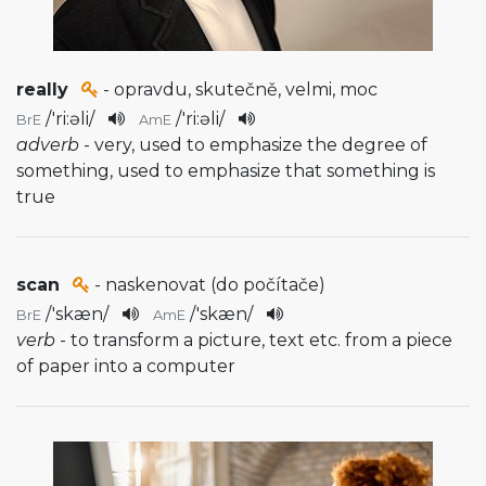
really
- opravdu, skutečně, velmi, moc
/
'ri:əli
/
/
'ri:əli
/
BrE
AmE
adverb
- very, used to emphasize the degree of
something, used to emphasize that something is
true
scan
- naskenovat (do počítače)
/
'skæn
/
/
'skæn
/
BrE
AmE
verb
- to transform a picture, text etc. from a piece
of paper into a computer