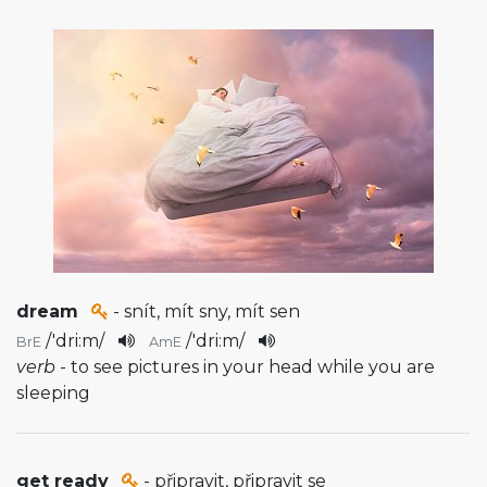
dream
- snít, mít sny, mít sen
/
'dri:m
/
/
'dri:m
/
BrE
AmE
verb
- to see pictures in your head while you are
sleeping
get ready
- připravit, připravit se