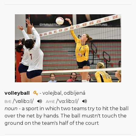
volleyball
- volejbal, odbíjená
/
'vɒlibɔ:l
/
/
'vɑ:libɔ:l
/
BrE
AmE
noun
- a sport in which two teams try to hit the ball
over the net by hands. The ball mustn't touch the
ground on the team's half of the court