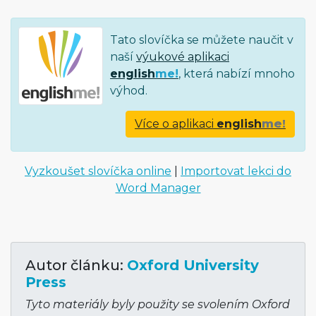
Tato slovíčka se můžete naučit v
naší
výukové aplikaci
english
me!
, která nabízí mnoho
výhod.
Více o aplikaci
english
me!
Vyzkoušet slovíčka online
|
Importovat lekci do
Word Manager
Autor článku:
Oxford University
Press
Tyto materiály byly použity se svolením Oxford