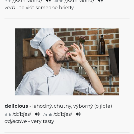
/
ˌkʌm'raʊnd
/
/
ˌkʌm'raʊnd
/
BrE
AmE
verb
- to visit someone briefly
delicious
- lahodný, chutný, výborný (o jídle)
/
dɪ'lɪʃəs
/
/
dɪ'lɪʃəs
/
BrE
AmE
adjective
- very tasty