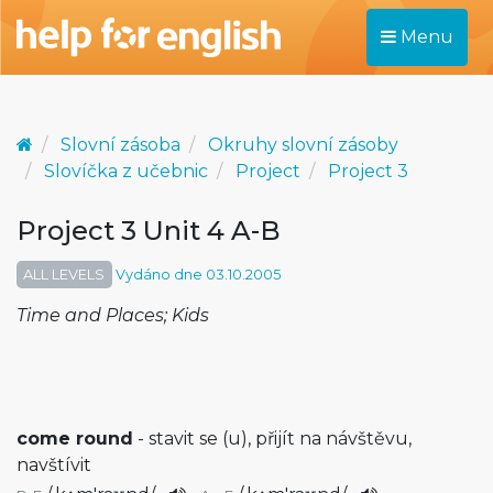
Menu
Slovní zásoba
Okruhy slovní zásoby
Slovíčka z učebnic
Project
Project 3
Project 3 Unit 4 A-B
ALL LEVELS
Vydáno dne 03.10.2005
Time and Places; Kids
come round
- stavit se (u), přijít na návštěvu,
navštívit