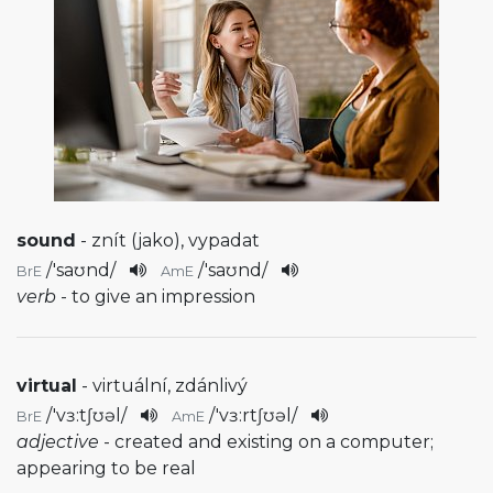
sound
- znít (jako), vypadat
/
'saʊnd
/
/
'saʊnd
/
BrE
AmE
verb
- to give an impression
virtual
- virtuální, zdánlivý
/
'vɜ:tʃʊəl
/
/
'vɜ:rtʃʊəl
/
BrE
AmE
adjective
- created and existing on a computer;
appearing to be real