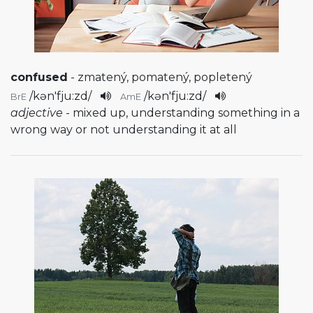
confused
- zmatený, pomatený, popletený
/
kən'fju:zd
/
/
kən'fju:zd
/
BrE
AmE
adjective
- mixed up, understanding something in a
wrong way or not understanding it at all