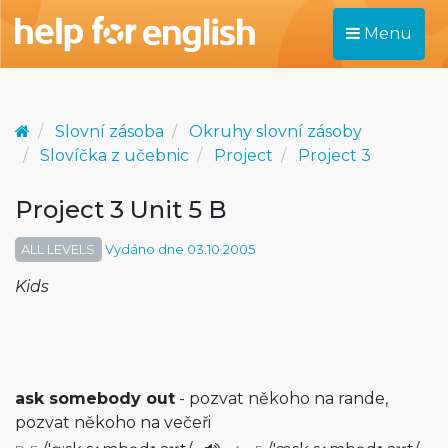
Menu
Slovní zásoba
Okruhy slovní zásoby
Slovíčka z učebnic
Project
Project 3
Project 3 Unit 5 B
ALL LEVELS
Vydáno dne 03.10.2005
Kids
ask somebody out
- pozvat někoho na rande,
pozvat někoho na večeři