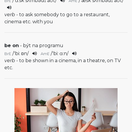
/
'ɑ:sk sʌmbədɪ aʊt
/
/
'æsk sʌmbədɪ aʊt
/
BrE
AmE
verb
- to ask somebody to go to a restaurant,
cinema etc. with you
be on
- být na programu
/
'bi: ɒn
/
/
'bi: ɑ:n
/
BrE
AmE
verb
- to be shown in a cinema, in a theatre, on TV
etc.