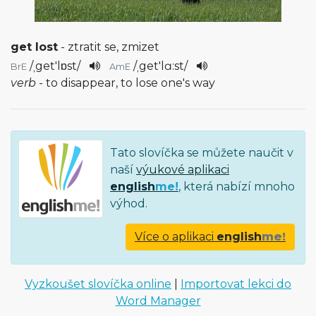
get lost
- ztratit se, zmizet
/
ˌget'lɒst
/
/
ˌget'lɑ:st
/
BrE
AmE
verb
- to disappear, to lose one's way
Tato slovíčka se můžete naučit v
naší
výukové aplikaci
english
me!
, která nabízí mnoho
výhod.
Více o aplikaci
english
me!
Vyzkoušet slovíčka online
|
Importovat lekci do
Word Manager