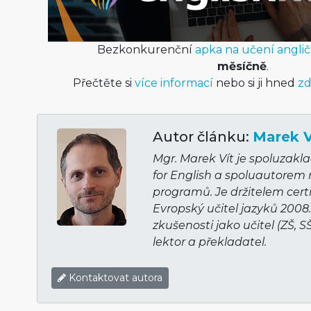
Bezkonkurenční
apka na učení anglič
měsíčně
.
Přečtěte si
více informací
nebo si ji hned
zd
Autor článku:
Marek V
Mgr. Marek Vít je spoluzakl
for English a spoluautorem
programů. Je držitelem cert
Evropský učitel jazyků 2008
zkušenosti jako učitel (ZŠ, S
lektor a překladatel.
Kontaktovat autora