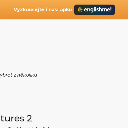
Vyzkoušejte i naši apku
ybrat z několika
ctures 2