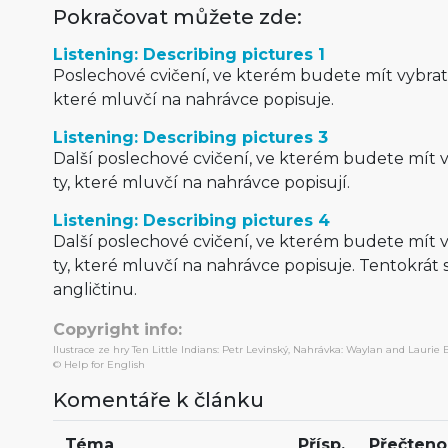
Pokračovat můžete zde:
Listening: Describing pictures 1
Poslechové cvičení, ve kterém budete mít vybrat 
které mluvčí na nahrávce popisuje.
Listening: Describing pictures 3
Další poslechové cvičení, ve kterém budete mít 
ty, které mluvčí na nahrávce popisují.
Listening: Describing pictures 4
Další poslechové cvičení, ve kterém budete mít 
ty, které mluvčí na nahrávce popisuje. Tentokrát 
angličtinu.
Copyright info:
Ilustrace ze hry Ten Little Indians: Petr Levinský, Nahrávka: Waylan and Laurie
© Help for English
Komentáře k článku
Téma
Přísp.
Přečteno