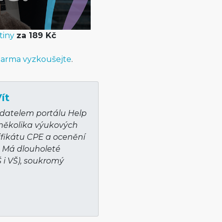
tiny
za 189 Kč
arma vyzkoušejte
.
ít
adatelem portálu Help
 několika výukových
ifikátu CPE a ocenění
. Má dlouholeté
Š i VŠ), soukromý