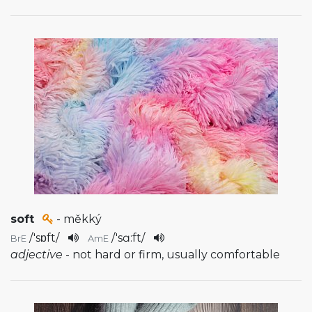
soft
- měkký
/
'sɒft
/
/
'sɑ:ft
/
BrE
AmE
adjective
- not hard or firm, usually comfortable