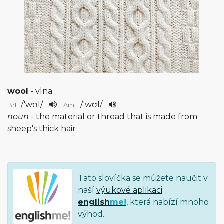
wool
- vlna
/
'wʊl
/
/
'wʊl
/
BrE
AmE
noun
- the material or thread that is made from
sheep's thick hair
Tato slovíčka se můžete naučit v
naší
výukové aplikaci
english
me!
, která nabízí mnoho
výhod.