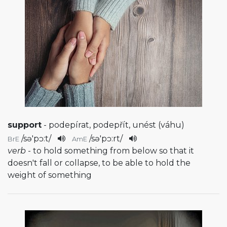
support
- podepírat, podepřít, unést (váhu)
/
sə'pɔ:t
/
/
sə'pɔ:rt
/
BrE
AmE
verb
- to hold something from below so that it
doesn't fall or collapse, to be able to hold the
weight of something