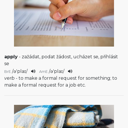
apply
- zažádat, podat žádost, ucházet se, přihlásit
se
/
ə'plaɪ
/
/
ə'plaɪ
/
BrE
AmE
verb
- to make a formal request for something; to
make a formal request for a job etc.