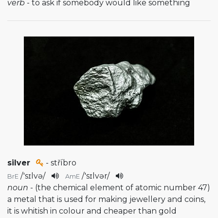
verb
- to ask if somebody would like something
silver
- stříbro
/
'sɪlvə
/
/
'sɪlvər
/
BrE
AmE
noun
- (the chemical element of atomic number 47)
a metal that is used for making jewellery and coins,
it is whitish in colour and cheaper than gold