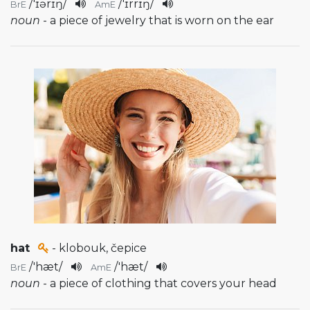
/
'ɪərɪŋ
/
/
'ɪrrɪŋ
/
BrE
AmE
noun
- a piece of jewelry that is worn on the ear
hat
- klobouk, čepice
/
'hæt
/
/
'hæt
/
BrE
AmE
noun
- a piece of clothing that covers your head