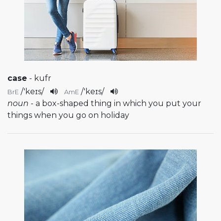
case
- kufr
/
'keɪs
/
/
'keɪs
/
BrE
AmE
noun
- a box-shaped thing in which you put your
things when you go on holiday