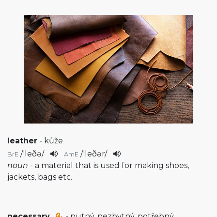
leather
- kůže
/
'leðə
/
/
'leðər
/
BrE
AmE
noun
- a material that is used for making shoes,
jackets, bags etc.
necessary
- nutný, nezbytný, potřebný