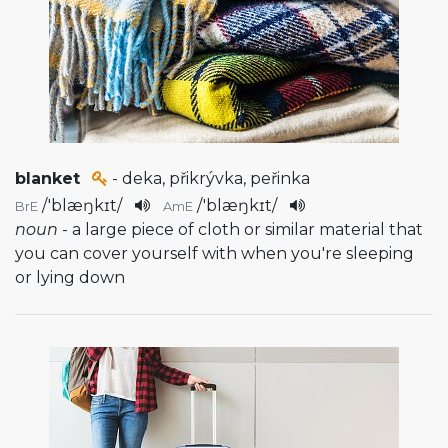
blanket
- deka, přikrývka, peřinka
/
'blæŋkɪt
/
/
'blæŋkɪt
/
BrE
AmE
noun
- a large piece of cloth or similar material that
you can cover yourself with when you're sleeping
or lying down