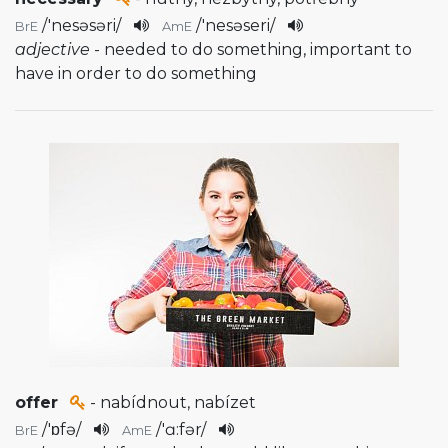
/
'nesəsəri
/
/
'nesəseri
/
BrE
AmE
adjective
- needed to do something, important to
have in order to do something
offer
- nabídnout, nabízet
/
'ɒfə
/
/
'ɑ:fər
/
BrE
AmE