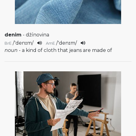
denim
- džínovina
/
'denɪm
/
/
'denɪm
/
BrE
AmE
noun
- a kind of cloth that jeans are made of