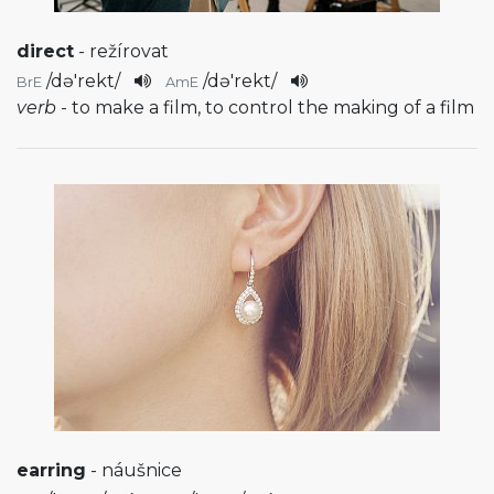
direct
- režírovat
/
də'rekt
/
/
də'rekt
/
BrE
AmE
verb
- to make a film, to control the making of a film
earring
- náušnice