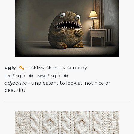
ugly
- ošklivý, škaredý, šeredný
/
'ʌgli
/
/
'ʌgli
/
BrE
AmE
adjective
- unpleasant to look at, not nice or
beautiful