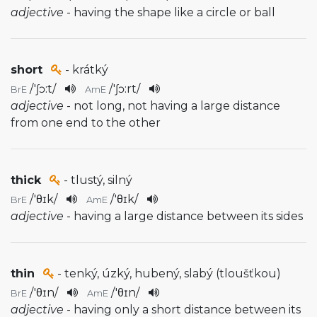
adjective
- having the shape like a circle or ball
short
- krátký
/
'ʃɔ:t
/
/
'ʃɔ:rt
/
BrE
AmE
adjective
- not long, not having a large distance
from one end to the other
thick
- tlustý, silný
/
'θɪk
/
/
'θɪk
/
BrE
AmE
adjective
- having a large distance between its sides
thin
- tenký, úzký, hubený, slabý (tloušťkou)
/
'θɪn
/
/
'θɪn
/
BrE
AmE
adjective
- having only a short distance between its