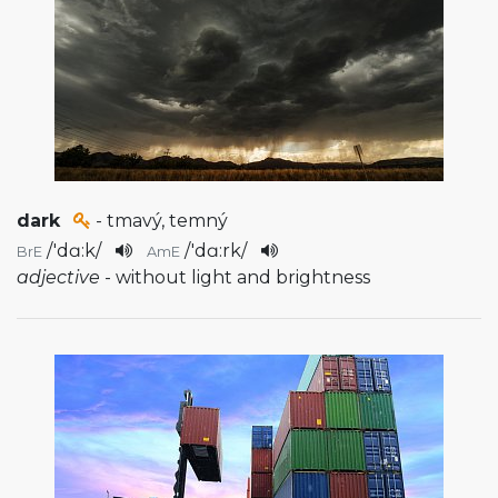
dark
- tmavý, temný
/
'dɑ:k
/
/
'dɑ:rk
/
BrE
AmE
adjective
- without light and brightness