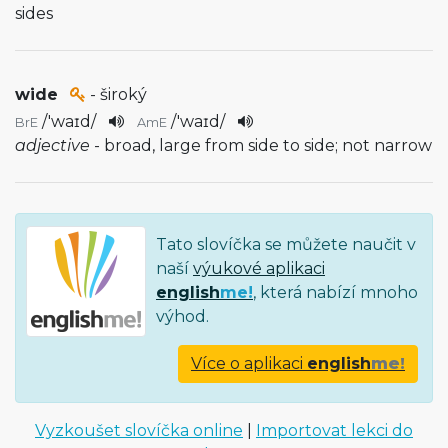
sides
wide
- široký
/
'waɪd
/
/
'waɪd
/
BrE
AmE
adjective
- broad, large from side to side; not narrow
Tato slovíčka se můžete naučit v
naší
výukové aplikaci
english
me!
, která nabízí mnoho
výhod.
Více o aplikaci
english
me!
Vyzkoušet slovíčka online
|
Importovat lekci do