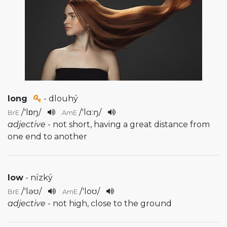
long
- dlouhý
/
'lɒŋ
/
/
'lɑ:ŋ
/
BrE
AmE
adjective
- not short, having a great distance from
one end to another
low
- nízký
/
'ləʊ
/
/
'loʊ
/
BrE
AmE
adjective
- not high, close to the ground