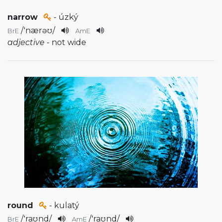
narrow
- úzký
/
'nærəʊ
/
BrE
AmE
adjective
- not wide
round
- kulatý
/
'raʊnd
/
/
'raʊnd
/
BrE
AmE