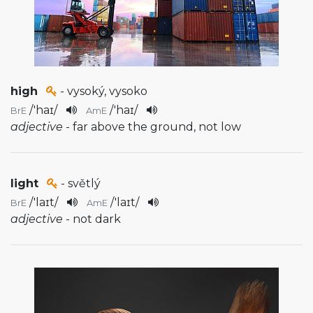
high
- vysoký, vysoko
/
'haɪ
/
/
'haɪ
/
BrE
AmE
adjective
- far above the ground, not low
light
- světlý
/
'laɪt
/
/
'laɪt
/
BrE
AmE
adjective
- not dark