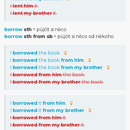
I
lent
him
it.
I
lent
my brother
it.
borrow
sth
= půjčit si něco
borrow
sth from sb
= půjčit si něco od někoho
I
borrowed
the book.
I
borrowed
the book
from
him
.
I
borrowed
the book
from
my brother
.
I
borrowed
from him
the book.
I
borrowed
from my brother
the book.
I
borrowed
it
from
him
.
I
borrowed
it
from
my brother
.
I
borrowed
from
him
it.
I
borrowed
from
my
brother
it.