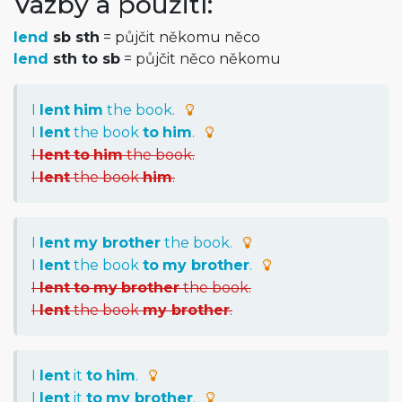
Vazby a použití:
lend
sb sth
= půjčit někomu něco
lend
sth to sb
= půjčit něco někomu
I
lent
him
the book.
I
lent
the book
to
him
.
I
lent
to
him
the book.
I
lent
the book
him
.
I
lent
my brother
the book.
I
lent
the book
to
my brother
.
I
lent
to
my
brother
the book.
I
lent
the book
my brother
.
I
lent
it
to
him
.
I
lent
it
to
my brother
.