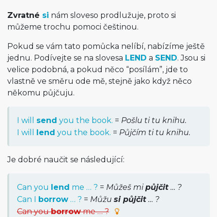
Zvratné
si
nám sloveso prodlužuje, proto si
můžeme trochu pomoci češtinou.
Pokud se vám tato pomůcka nelíbí, nabízíme ještě
jednu. Podívejte se na slovesa
LEND
a
SEND
. Jsou si
velice podobná, a pokud něco “posílám”, jde to
vlastně ve směru ode mě, stejně jako když něco
někomu půjčuju.
I will
send
you the book.
=
Pošlu ti tu knihu.
I will
lend
you the book.
=
Půjčím ti tu knihu.
Je dobré naučit se následující:
Can you
lend
me … ?
=
Můžeš mi
půjčit
… ?
Can I
borrow
… ?
=
Můžu
si půjčit
… ?
Can you
borrow
me … ?