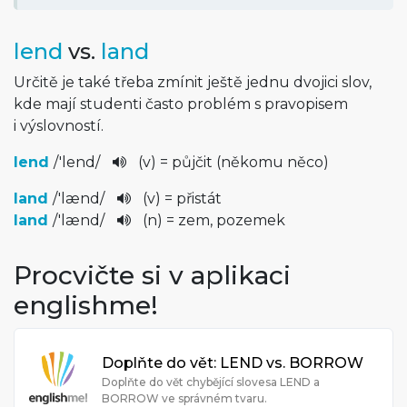
lend
vs.
land
Určitě je také třeba zmínit ještě jednu dvojici slov,
kde mají studenti často problém s pravopisem
i výslovností.
lend
/
'lend
/
(v) = půjčit (někomu něco)
land
/
'lænd
/
(v) = přistát
land
/
'lænd
/
(n) = zem, pozemek
Procvičte si v aplikaci
englishme!
Doplňte do vět: LEND vs. BORROW
Doplňte do vět chybějící slovesa LEND a
BORROW ve správném tvaru.