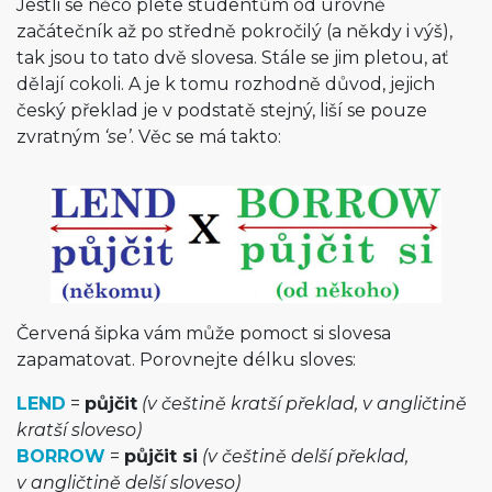
Jestli se něco plete studentům od úrovně
začátečník až po středně pokročilý (a někdy i výš),
tak jsou to tato dvě slovesa. Stále se jim pletou, ať
dělají cokoli. A je k tomu rozhodně důvod, jejich
český překlad je v podstatě stejný, liší se pouze
zvratným
‘se’
. Věc se má takto:
Červená šipka vám může pomoct si slovesa
zapamatovat. Porovnejte délku sloves:
LEND
=
půjčit
(v češtině kratší překlad, v angličtině
kratší sloveso)
BORROW
=
půjčit si
(v češtině delší překlad,
v angličtině delší sloveso)