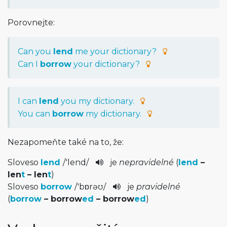
Porovnejte:
Can you
lend
me your dictionary?
Can I
borrow
your dictionary?
I can
lend
you my dictionary.
You can
borrow
my dictionary.
Nezapomeňte také na to, že:
Sloveso
lend
/
'lend
/
je
nepravidelné
(
lend
–
len
t
– len
t
)
Sloveso
borrow
/
'bɒrəʊ
/­
je
pravidelné
(
borrow
– borrow
ed
– borrow
ed
)