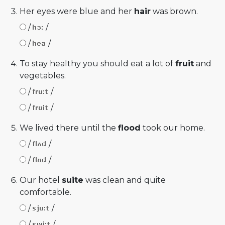
Her eyes were blue and her
hair
was brown.
/
/
/
/
To stay healthy you should eat a lot of
fruit
and
vegetables.
/
/
/
/
We lived there until the
flood
took our home.
/
/
/
/
Our hotel
suite
was clean and quite
comfortable.
/
/
/
/