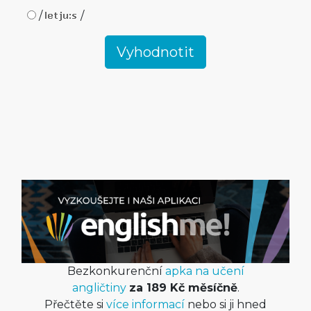
/
/
Bezkonkurenční
apka na učení
angličtiny
za 189 Kč měsíčně
.
Přečtěte si
více informací
nebo si ji hned