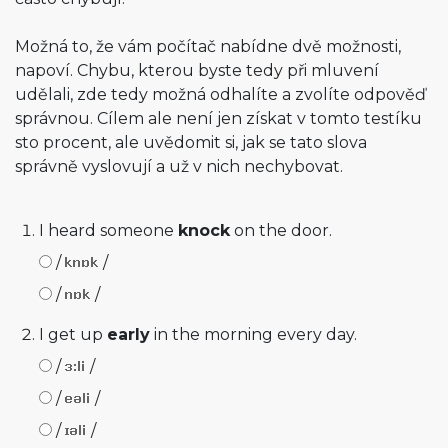
Možná to, že vám počítač nabídne dvě možnosti,
napoví. Chybu, kterou byste tedy při mluvení
udělali, zde tedy možná odhalíte a zvolíte odpověď
správnou. Cílem ale není jen získat v tomto testíku
sto procent, ale uvědomit si, jak se tato slova
správně vyslovují a už v nich nechybovat.
I heard someone
knock
on the door.
/
/
/
/
I get up
early
in the morning every day.
/
/
/
/
/
/