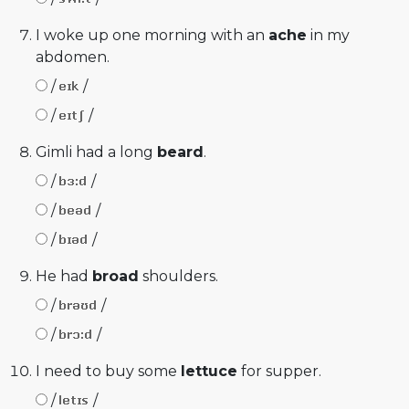
I woke up one morning with an
ache
in my
abdomen.
/
/
/
/
Gimli had a long
beard
.
/
/
/
/
/
/
He had
broad
shoulders.
/
/
/
/
I need to buy some
lettuce
for supper.
/
/