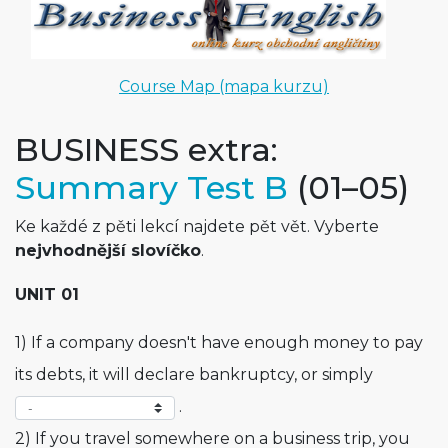
Course Map (mapa kurzu)
BUSINESS extra:
Summary Test B
(01–05)
Ke každé z pěti lekcí najdete pět vět. Vyberte
nejvhodnější slovíčko
.
UNIT 01
1) If a company doesn't have enough money to pay
its debts, it will declare bankruptcy, or simply
.
2) If you travel somewhere on a business trip, you