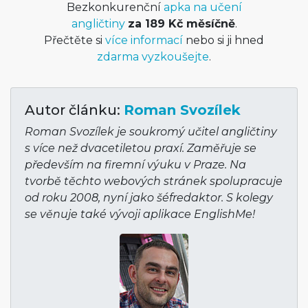
Bezkonkurenční
apka na učení
angličtiny
za 189 Kč měsíčně
.
Přečtěte si
více informací
nebo si ji hned
zdarma vyzkoušejte
.
Autor článku:
Roman Svozílek
Roman Svozílek je soukromý učitel angličtiny
s více než dvacetiletou praxí. Zaměřuje se
především na firemní výuku v Praze. Na
tvorbě těchto webových stránek spolupracuje
od roku 2008, nyní jako šéfredaktor. S kolegy
se věnuje také vývoji aplikace EnglishMe!