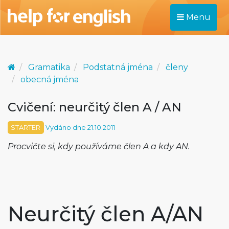
Menu
Gramatika
Podstatná jména
členy
obecná jména
Cvičení: neurčitý člen A / AN
STARTER
Vydáno dne 21.10.2011
Procvičte si, kdy používáme člen A a kdy AN.
Neurčitý člen A/AN