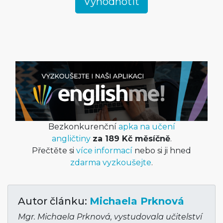
Bezkonkurenční
apka na učení
angličtiny
za 189 Kč měsíčně
.
Přečtěte si
více informací
nebo si ji hned
zdarma vyzkoušejte
.
Autor článku:
Michaela Prknová
Mgr. Michaela Prknová, vystudovala učitelství