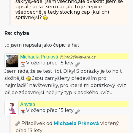
sakrys,vedel jsem vsechno,ale dvakrat jsem se
upsal,napsal sem cap,ale to je čepice
všeobecně,je tedy stocking cap (kulich)
správnější?
Re: chyba
to jsem napsala jako čepici a hat
Michaela Prknová
@info2@vitware.cz
Vloženo před 15 lety
Jsem ráda, že se test líbí. Díky! S obrázky je to holt
složitější.
Jsou zamýšleny především pro
nejmladší návštěvníky, pro které mi obrázkový kvíz
přijde zábavnější než jiný typ klasického kvízu.
Anyteb
Vloženo před 15 lety
Příspěvek od
Michaela Prknová
vložený
před 15 lety