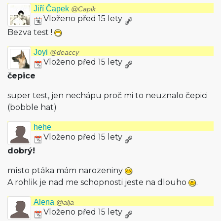
Jiří Čapek
@Capik
Vloženo před 15 lety
Bezva test !
Joyi
@deaccy
Vloženo před 15 lety
čepice
super test, jen nechápu proč mi to neuznalo čepici
(bobble hat)
hehe
Vloženo před 15 lety
dobrý!
místo ptáka mám narozeniny
A rohlik je nad me schopnosti jeste na dlouho
.
Alena
@alja
Vloženo před 15 lety