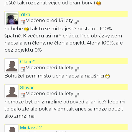
ještě tak rozeznat vejce od brambory:)
Yitka
Vloženo před 15 lety
hehehe
tak to se mi tu ještě nestalo – 100%
špatně. K večeru asi míň chápu. Pod obrázky jsem
napsala jen členy, ne člen a objekt. 4leny 100%, ale
bez objektu 0%
Claire*
Vloženo před 14 lety
Bohužel jsem místo ucha napsala náušnici
Slovac
Vloženo před 14 lety
nemoze byt pri zmrzline odpoved aj an ice? lebo mi
to dalo zle ale pokial viem tak aj ice sa moze pouzit
ako zmrzlina
Mirdass12