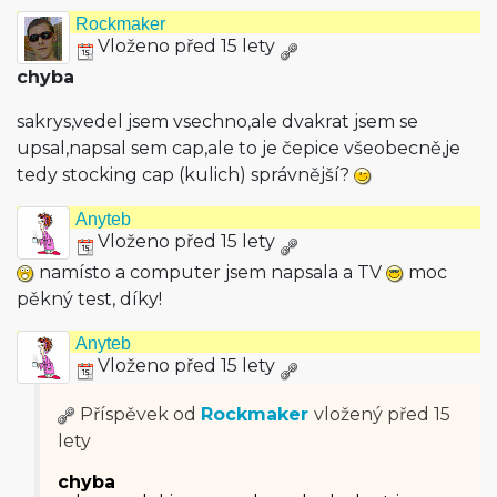
Rockmaker
Vloženo před 15 lety
chyba
sakrys,vedel jsem vsechno,ale dvakrat jsem se
upsal,napsal sem cap,ale to je čepice všeobecně,je
tedy stocking cap (kulich) správnější?
Anyteb
Vloženo před 15 lety
namísto a computer jsem napsala a TV
moc
pěkný test, díky!
Anyteb
Vloženo před 15 lety
Příspěvek od
Rockmaker
vložený
před 15
lety
chyba