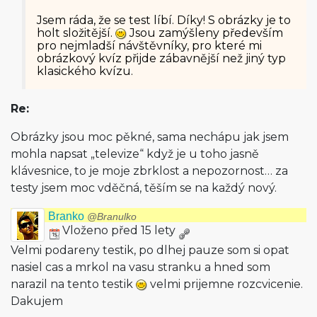
Jsem ráda, že se test líbí. Díky! S obrázky je to
holt složitější.
Jsou zamýšleny především
pro nejmladší návštěvníky, pro které mi
obrázkový kvíz přijde zábavnější než jiný typ
klasického kvízu.
Re:
Obrázky jsou moc pěkné, sama nechápu jak jsem
mohla napsat „televize“ když je u toho jasně
klávesnice, to je moje zbrklost a nepozornost… za
testy jsem moc vděčná, těším se na každý nový.
Branko
@Branulko
Vloženo před 15 lety
Velmi podareny testik, po dlhej pauze som si opat
nasiel cas a mrkol na vasu stranku a hned som
narazil na tento testik
velmi prijemne rozcvicenie.
Dakujem