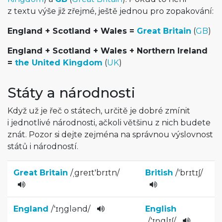
z textu výše již zřejmé, ještě jednou pro zopakování:
England + Scotland + Wales =
Great Britain
(
GB
)
England + Scotland + Wales + Northern Ireland
=
the United Kingdom
(
UK
)
Státy a národnosti
Když už je řeč o státech, určitě je dobré zmínit
i jednotlivé národnosti, ačkoli většinu z nich budete
znát. Pozor si dejte zejména na správnou výslovnost
států i národností.
Great Britain
/
ˌgreɪt'br­ɪtn
/
British
/
'brɪtɪʃ­
/
England
/
'ɪŋglənd
/
English
/
'ɪŋglɪ­ʃ
/