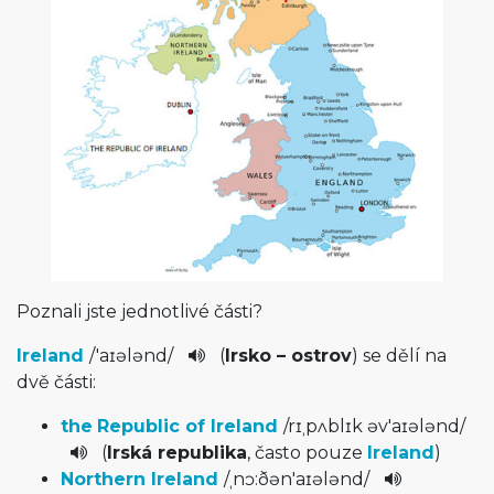
Poznali jste jednotlivé části?
Ireland
/
'aɪələnd
/
(
Irsko – ostrov
) se dělí na
dvě části:
the
Republic of Ireland
/
rɪˌpʌblɪk ə­v'aɪələnd
/
(
Irská republika
, často pouze
Ireland
)
Northern Ireland
/
ˌnɔ:ðən'aɪ­ələnd
/