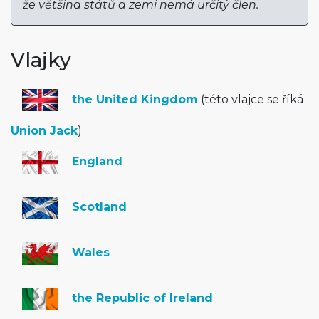
že většina států a zemí nemá určitý člen.
Vlajky
the United Kingdom
(této vlajce se říká
Union Jack
)
England
Scotland
Wales
the Republic of Ireland