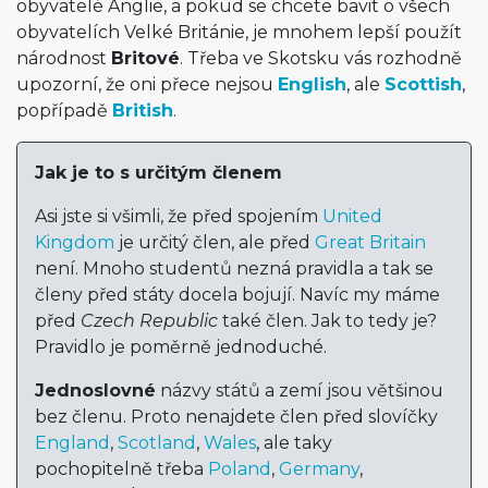
obyvatelé Anglie, a pokud se chcete bavit o všech
obyvatelích Velké Británie, je mnohem lepší použít
národnost
Britové
. Třeba ve Skotsku vás rozhodně
upozorní, že oni přece nejsou
English
, ale
Scottish
,
popřípadě
British
.
Jak je to s určitým členem
Asi jste si všimli, že před spojením
United
Kingdom
je určitý člen, ale před
Great Britain
není. Mnoho studentů nezná pravidla a tak se
členy před státy docela bojují. Navíc my máme
před
Czech Republic
také člen. Jak to tedy je?
Pravidlo je poměrně jednoduché.
Jednoslovné
názvy států a zemí jsou většinou
bez členu. Proto nenajdete člen před slovíčky
England
,
Scotland
,
Wales
, ale taky
pochopitelně třeba
Poland
,
Germany
,