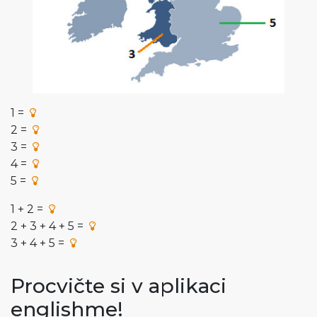
1 =
2 =
3 =
4 =
5 =
1 + 2 =
2 + 3 + 4 + 5 =
3 + 4 + 5 =
Procvičte si v aplikaci
englishme!