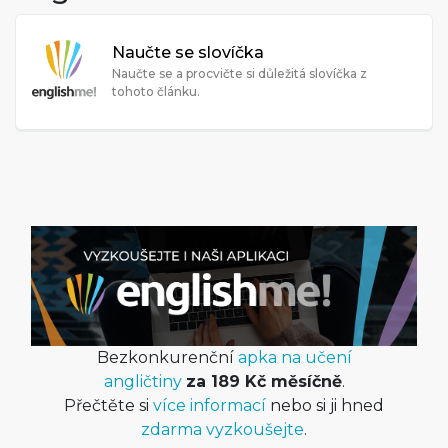
Naučte se slovíčka
Naučte se a procvičte si důležitá slovíčka z
tohoto článku.
Bezkonkurenční
apka na učení
angličtiny
za 189 Kč měsíčně
.
Přečtěte si
více informací
nebo si ji hned
zdarma vyzkoušejte
.