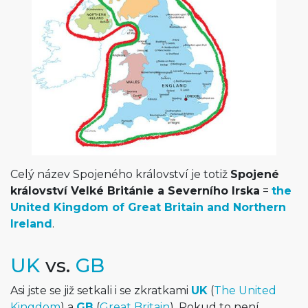
Celý název Spojeného království je totiž
Spojené
království Velké Británie a Severního Irska
=
the
United Kingdom of Great Britain and Northern
Ireland
.
UK
vs.
GB
Asi jste se již setkali i se zkratkami
UK
(
The United
Kingdom
) a
GB
(
Great Britain
). Pokud to není