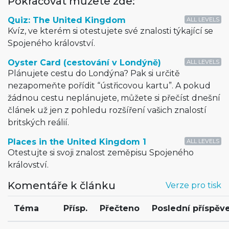
Pokračovat můžete zde:
Quiz: The United Kingdom
ALL LEVELS
Kvíz, ve kterém si otestujete své znalosti týkající se
Spojeného království.
Oyster Card (cestování v Londýně)
ALL LEVELS
Plánujete cestu do Londýna? Pak si určitě
nezapomeňte pořídit “ústřicovou kartu”. A pokud
žádnou cestu neplánujete, můžete si přečíst dnešní
článek už jen z pohledu rozšíření vašich znalostí
britských reálií.
Places in the United Kingdom 1
ALL LEVELS
Otestujte si svoji znalost zeměpisu Spojeného
království.
Komentáře k článku
Verze pro tisk
Téma
Přísp.
Přečteno
Poslední příspěv