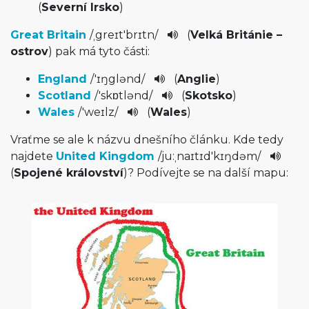
(
Severní Irsko
)
Great Britain
/
ˌgreɪt'br­ɪtn
/
(
Velká Británie –
ostrov
) pak má tyto části:
England
/
'ɪŋglənd
/
(
Anglie
)
Scotland
/
'skɒtlənd
/­
(
Skotsko
)
Wales
/
'weɪlz
/
(
Wales
)
Vraťme se ale k názvu dnešního článku. Kde tedy
najdete
United Kingdom
/
ju:ˌnaɪ­tɪd'kɪŋdəm
/
(
Spojené království
)? Podívejte se na další mapu: