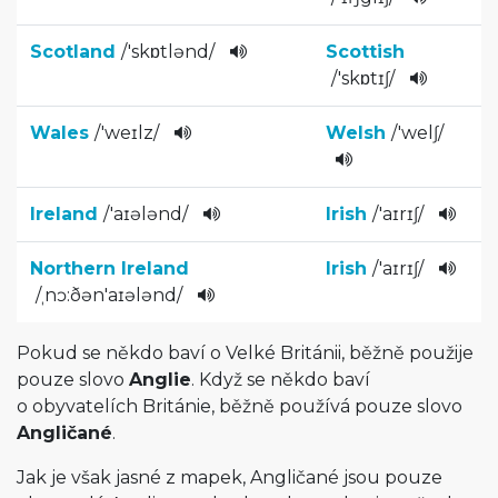
Scotland
/
'skɒtlənd
/­
Scottish
/
'skɒtɪʃ­
/
Wales
/
'weɪlz
/
Welsh
/
'welʃ
/
Ireland
/
'aɪələnd
/
Irish
/
'aɪrɪʃ
/­
Northern Ireland
Irish
/
'aɪrɪʃ
/­
/
ˌnɔ:ðən'aɪ­ələnd
/
Pokud se někdo baví o Velké Británii, běžně použije
pouze slovo
Anglie
. Když se někdo baví
o obyvatelích Británie, běžně používá pouze slovo
Angličané
.
Jak je však jasné z mapek, Angličané jsou pouze