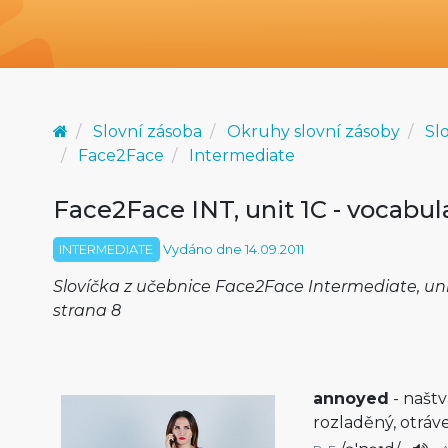
Slovní zásoba
Okruhy slovní zásoby
Sl
Face2Face
Intermediate
Face2Face INT, unit 1C - vocabul
INTERMEDIATE
Vydáno dne 14.09.2011
Slovíčka z učebnice Face2Face Intermediate, uni
strana 8
annoyed
- naštv
rozladěný, otráve