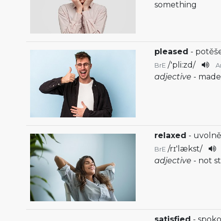
something
pleased
- potěše
/
'pli:zd
/
BrE
A
adjective
- made
relaxed
- uvoln
/
rɪ'lækst
/
BrE
adjective
- not s
satisfied
- spok