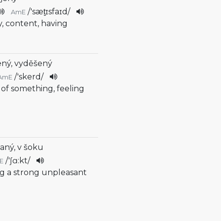
/
'sæt̬ɪsfaɪd
/
AmE
y, content, having
ený, vyděšený
/
'skerd
/
AmE
d of something, feeling
aný, v šoku
/
'ʃɑ:kt
/
E
ing a strong unpleasant