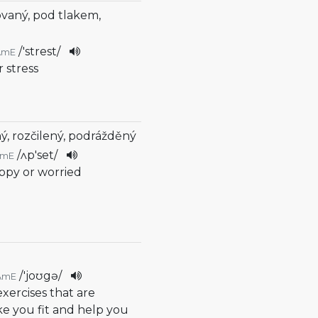
ovaný, pod tlakem,
/
'strest
/
AmE
 stress
ý, rozčilený, podrážděný
/
ʌp'set
/
AmE
ppy or worried
/
'joʊgə
/
AmE
 exercises that are
e you fit and help you