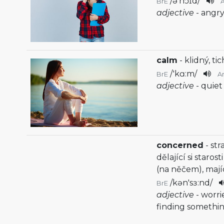
/
ə'nɔɪd
/
BrE
adjective
- angry
calm
- klidný, ti
/
'kɑ:m
/
BrE
A
adjective
- quie
concerned
- str
dělající si staros
(na něčem), mají
/
kən'sɜ:nd
/
BrE
adjective
- worr
finding somethi