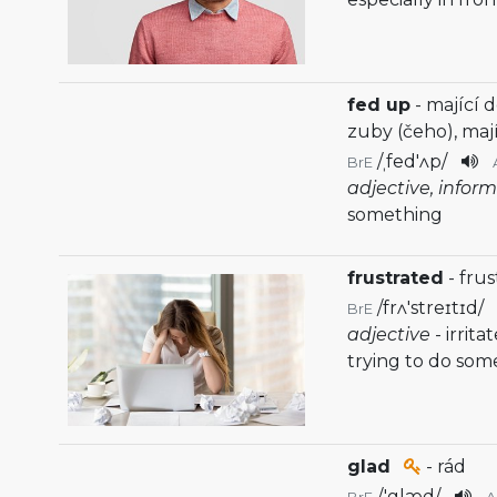
fed up
- mající d
zuby (čeho), maj
/
ˌfed'ʌp
/
BrE
adjective, infor
something
frustrated
- fru
/
frʌ'streɪtɪd
/
BrE
adjective
- irrit
trying to do som
glad
- rád
/
'glæd
/