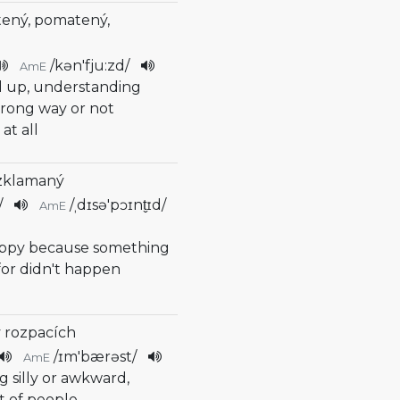
ený, pomatený,
/
kən'fju:zd
/
AmE
d up, understanding
wrong way or not
at all
zklamaný
/
/
ˌdɪsə'pɔɪnt̬ɪd
/
AmE
ppy because something
for didn't happen
v rozpacích
/
ɪm'bærəst
/
AmE
ng silly or awkward,
nt of people