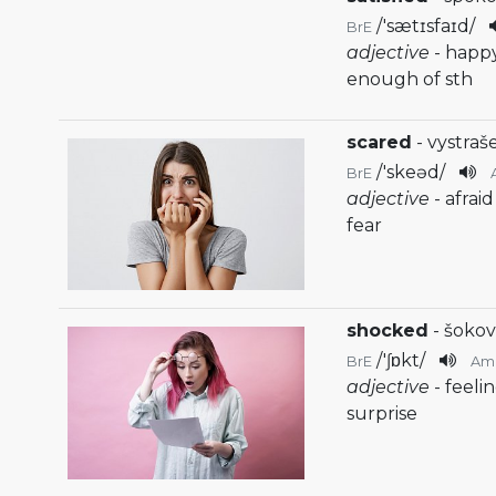
/
'sætɪsfaɪd
/
BrE
adjective
- happ
enough of sth
scared
- vystraš
/
'skeəd
/
BrE
adjective
- afrai
fear
shocked
- šokov
/
'ʃɒkt
/
BrE
Am
adjective
- feel
surprise