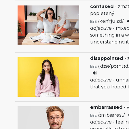
confused
- zmat
popletený
/
kən'fju:zd
/
BrE
adjective
- mixe
something in a 
understanding it 
disappointed
- 
/
ˌdɪsə'pɔɪntɪd
BrE
adjective
- unha
that you hoped 
embarrassed
- 
/
ɪm'bærəst
/
BrE
adjective
- feeli
especially in fro