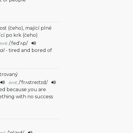
ost (čeho), mající plné
ící po krk (čeho)
/
ˌfed'ʌp
/
AmE
mal
- tired and bored of
strovaný
/
'frʌstreɪtɪd
/
AmE
ated because you are
ething with no success
/
'glæd
/