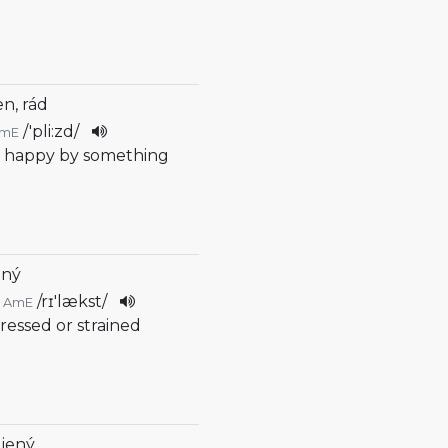
n, rád
/
'pli:zd
/
mE
 happy by something
ěný
/
rɪ'lækst
/
AmE
tressed or strained
ojený