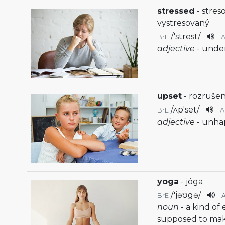
stressed
- stres
vystresovaný
/
'strest
/
BrE
adjective
- under
upset
- rozrušen
/
ʌp'set
/
BrE
adjective
- unha
yoga
- jóga
/
'jəʊgə
/
BrE
noun
- a kind of
supposed to mak