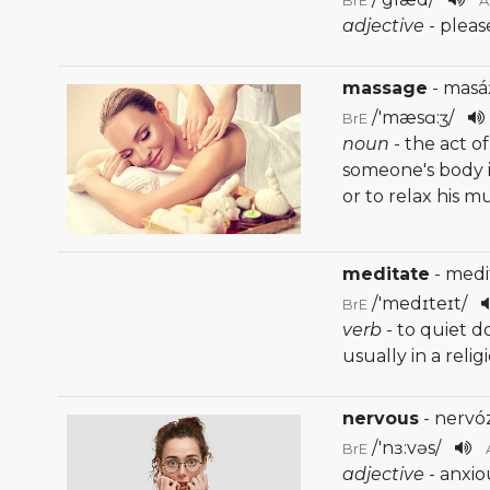
BrE
adjective
- plea
massage
- masá
/
'mæsɑ:ʒ
/
BrE
noun
- the act o
someone's body i
or to relax his m
meditate
- medi
/
'medɪteɪt
/
BrE
verb
- to quiet 
usually in a relig
nervous
- nervó
/
'nɜ:vəs
/
BrE
adjective
- anxio