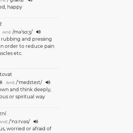
AmE
sed, happy
ž
/
mə'sɑ:ʒ
/
AmE
f rubbing and pressing
n order to reduce pain
uscles etc.
tovat
/
'medɪteɪt
/
AmE
down and think deeply,
ious or spiritual way
zní
/
'nɜ:rvəs
/
AmE
us, worried or afraid of