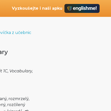
Vyzkoušejte i naši apku
ovíčka z učebnic
ary
t 1C, Vocabulary,
aný, rozmrzelý,
ný, rozčilený