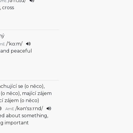
/
ə'nɔɪd
/
AmE
, cross
chý
/
'kɑ:m
/
mE
t and peaceful
achující se (o něco),
ti (o něco), mající zájem
cí zájem (o něco)
/
kən'sɜ:rnd
/
AmE
ied about something,
ng important