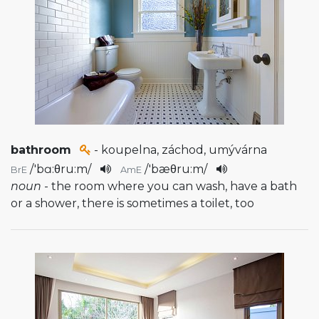
bathroom
- koupelna, záchod, umývárna
/
'bɑ:θru:m
/
/
'bæθru:m
/
BrE
AmE
noun
- the room where you can wash, have a bath
or a shower, there is sometimes a toilet, too