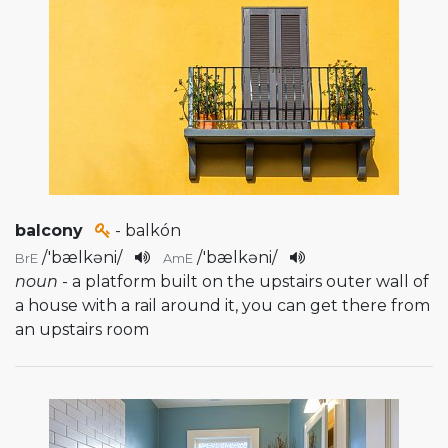
balcony
- balkón
/
'bælkəni
/
/
'bælkəni
/
BrE
AmE
noun
- a platform built on the upstairs outer wall of
a house with a rail around it, you can get there from
an upstairs room