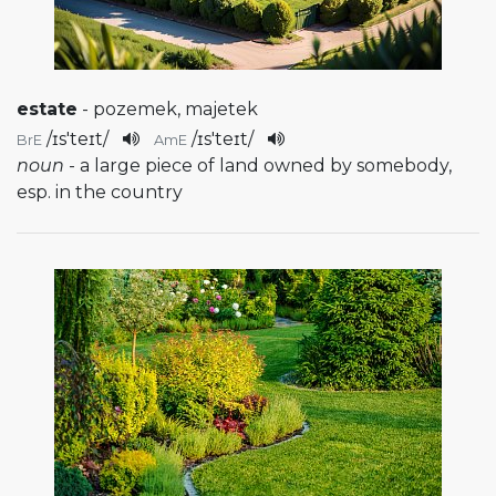
estate
- pozemek, majetek
/
ɪs'teɪt
/
/
ɪs'teɪt
/
BrE
AmE
noun
- a large piece of land owned by somebody,
esp. in the country