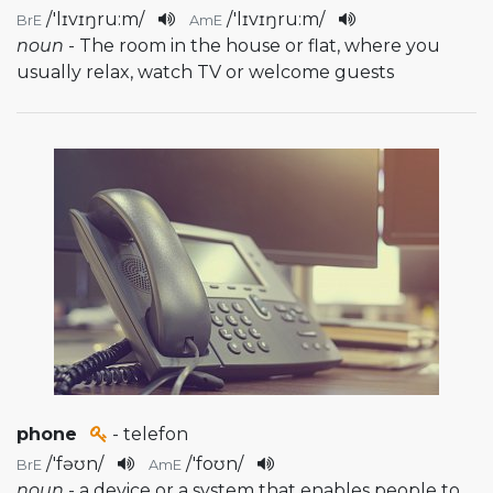
/
'lɪvɪŋru:m
/
/
'lɪvɪŋru:m
/
BrE
AmE
noun
- The room in the house or flat, where you
usually relax, watch TV or welcome guests
phone
- telefon
/
'fəʊn
/
/
'foʊn
/
BrE
AmE
noun
- a device or a system that enables people to