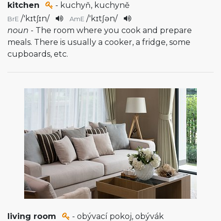
kitchen
- kuchyň, kuchyně
/
'kɪtʃɪn
/
/
'kɪtʃən
/
BrE
AmE
noun
- The room where you cook and prepare
meals. There is usually a cooker, a fridge, some
cupboards, etc.
living room
- obývací pokoj, obývák