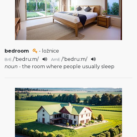
bedroom
- ložnice
/
'bedru:m
/
/
'bedru:m
/
BrE
AmE
noun
- the room where people usually sleep