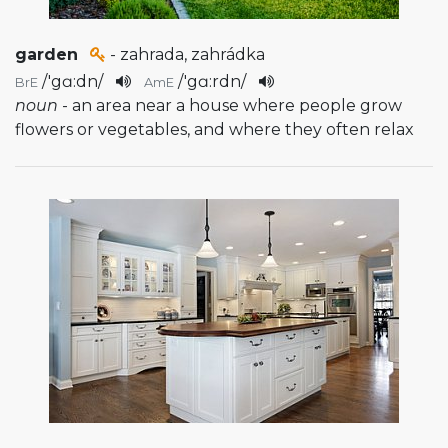
garden
- zahrada, zahrádka
/
'gɑ:dn
/
/
'gɑ:rdn
/
BrE
AmE
noun
- an area near a house where people grow
flowers or vegetables, and where they often relax