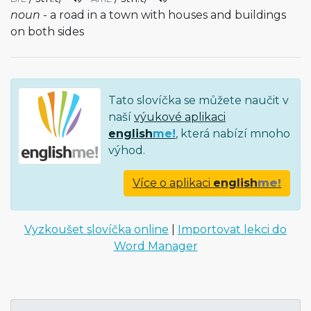
noun
- a road in a town with houses and buildings
on both sides
Tato slovíčka se můžete naučit v
naší
výukové aplikaci
english
me!
, která nabízí mnoho
výhod.
Více o aplikaci
english
me!
Vyzkoušet slovíčka online
|
Importovat lekci do
Word Manager