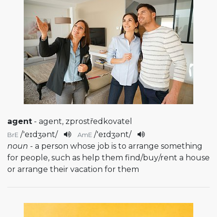
agent
- agent, zprostředkovatel
/
'eɪdʒənt
/
/
'eɪdʒənt
/
BrE
AmE
noun
- a person whose job is to arrange something
for people, such as help them find/buy/rent a house
or arrange their vacation for them