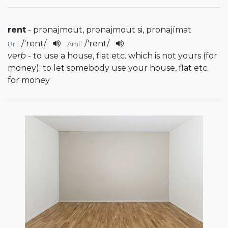
rent
- pronajmout, pronajmout si, pronajímat
/
'rent
/
/
'rent
/
BrE
AmE
verb
- to use a house, flat etc. which is not yours (for
money); to let somebody use your house, flat etc.
for money