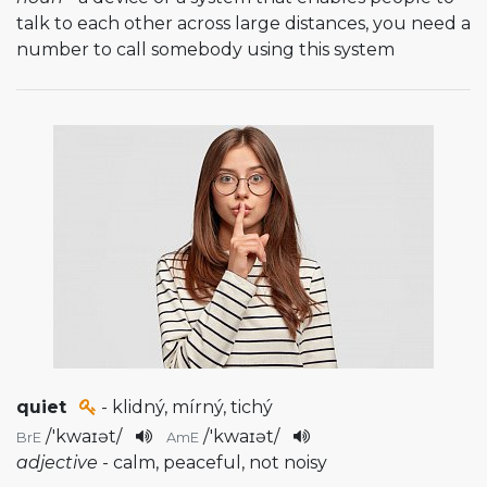
talk to each other across large distances, you need a
number to call somebody using this system
quiet
- klidný, mírný, tichý
/
'kwaɪət
/
/
'kwaɪət
/
BrE
AmE
adjective
- calm, peaceful, not noisy