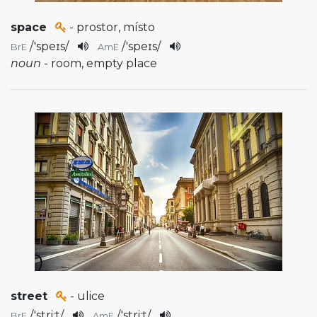
space
- prostor, místo
/
'speɪs
/
/
'speɪs
/
BrE
AmE
noun
- room, empty place
street
- ulice
/
'stri:t
/
/
'stri:t
/
BrE
AmE