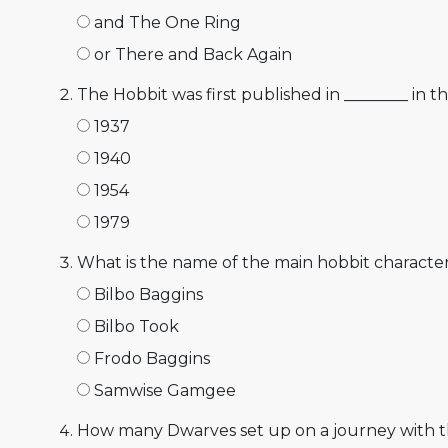
and The One Ring
or There and Back Again
The Hobbit was first published in ________ in t
1937
1940
1954
1979
What is the name of the main hobbit character
Bilbo Baggins
Bilbo Took
Frodo Baggins
Samwise Gamgee
How many Dwarves set up on a journey with t