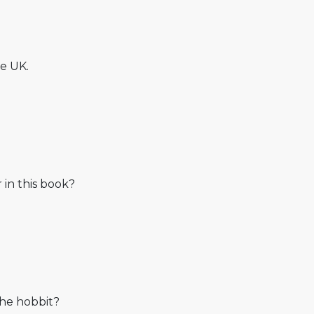
he UK.
 in this book?
he hobbit?