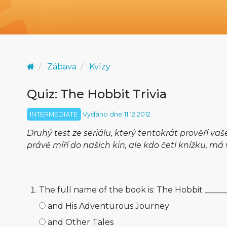
Zábava
Kvízy
Quiz: The Hobbit Trivia
INTERMEDIATE
Vydáno dne 11.12.2012
Druhý test ze seriálu, který tentokrát prověří vaš
právě míří do našich kin, ale kdo četl knížku, má
The full name of the book is: The Hobbit _____
and His Adventurous Journey
and Other Tales