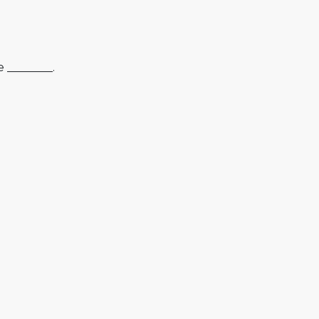
 ________.