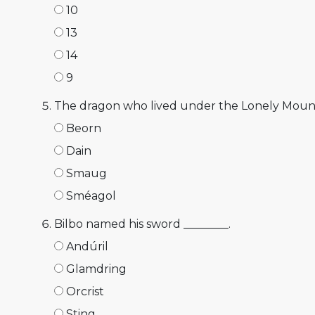
10
13
14
9
The dragon who lived under the Lonely Mounta
Beorn
Dain
Smaug
Sméagol
Bilbo named his sword ________.
Andúril
Glamdring
Orcrist
Sting