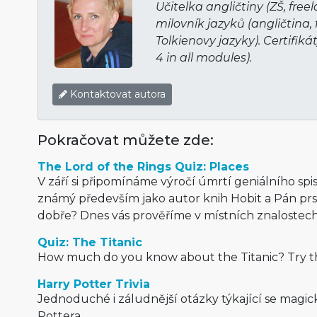
Učitelka angličtiny (ZŠ, free
milovník jazyků (angličtina,
Tolkienovy jazyky). Certifiká
4 in all modules).
Kontaktovat autora
Pokračovat můžete zde:
The Lord of the Rings Quiz: Places
V září si připomínáme výročí úmrtí geniálního spis
známý především jako autor knih Hobit a Pán prs
dobře? Dnes vás prověříme v místních znalostech
Quiz: The Titanic
How much do you know about the Titanic? Try th
Harry Potter Trivia
Jednoduché i záludnější otázky týkající se magi
Pottera.