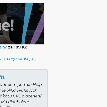
tiny
za 189 Kč
arma vyzkoušejte
.
ít
adatelem portálu Help
 několika výukových
ifikátu CPE a ocenění
. Má dlouholeté