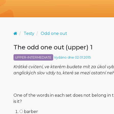
Testy
Odd one out
The odd one out (upper) 1
UPPER-INTERMEDIATE
Vydáno dne 02.01.2015
Krátké cvičení, ve kterém budete mít za úkol vyb
anglických slov vždy to, které se mezi ostatní ne
One of the words in each set does not belong in
is it?
barber