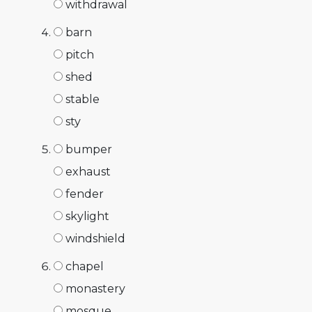
withdrawal
barn
pitch
shed
stable
sty
bumper
exhaust
fender
skylight
windshield
chapel
monastery
mosque