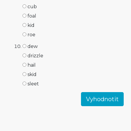
cub
foal
kid
roe
dew
drizzle
hail
skid
sleet