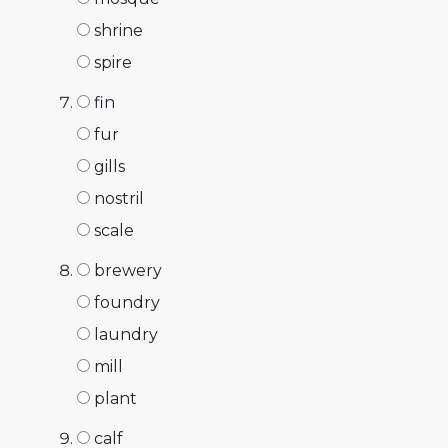
shrine
spire
fin
fur
gills
nostril
scale
brewery
foundry
laundry
mill
plant
calf