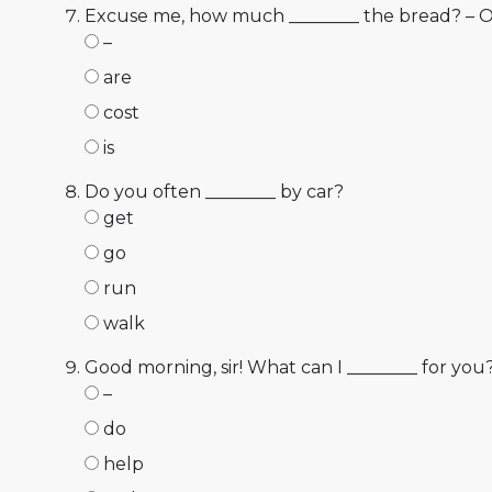
Excuse me, how much ________ the bread? – 
–
are
cost
is
Do you often ________ by car?
get
go
run
walk
Good morning, sir! What can I ________ for you
–
do
help