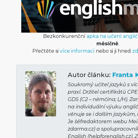
Bezkonkurenční
apka na učení anglič
měsíčně
.
Přečtěte si
více informací
nebo si ji hned
zd
Autor článku:
Franta 
Soukromý učitel jazyků s víc
praxí. Držitel certifikátů CPE
GDS (C2 – němčina; L/H). Z
na individuální výuku anglič
věnuje se i dalším jazykům, 
Je šéfredaktorem webu Mei
zdarma.cz) a spolupracovní
English (helpforenglish­.cz).