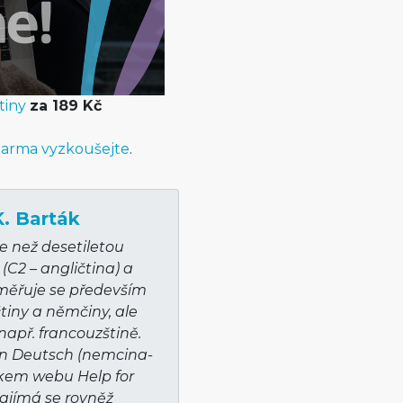
tiny
za 189 Kč
arma vyzkoušejte
.
K. Barták
e než desetiletou
 (C2 – angličtina) a
aměřuje se především
tiny a němčiny, ale
např. francouzštině.
n Deutsch (nemcina-
kem webu Help for
 Zajímá se rovněž