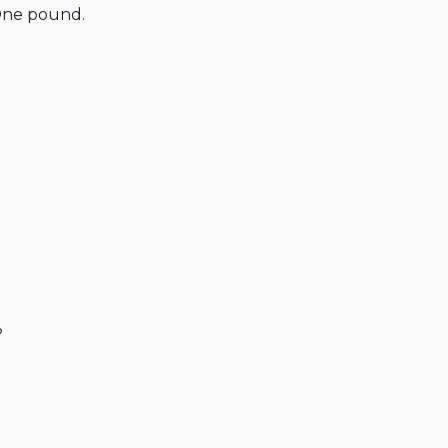
One pound.
?