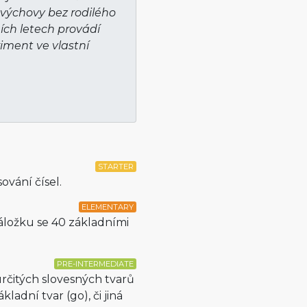
výchovy bez rodilého
ích letech provádí
iment ve vlastní
STARTER
ování čísel.
ELEMENTARY
áložku se 40 základními
PRE-INTERMEDIATE
určitých slovesných tvarů
kladní tvar (go), či jiná