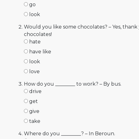
go
look
Would you like some chocolates? – Yes, thank y
chocolates!
hate
have like
look
love
How do you ________ to work? – By bus.
drive
get
give
take
Where do you ________? – In Beroun.