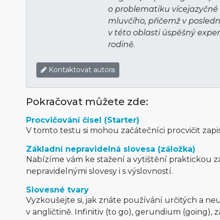
o problematiku vícejazyčné 
mluvčího, přičemž v posledn
v této oblasti úspěšný exper
rodině.
Kontaktovat autora
Pokračovat můžete zde:
Procvičování čísel (Starter)
V tomto testu si mohou začátečníci procvičit zapis
Základní nepravidelná slovesa (záložka)
Nabízíme vám ke stažení a vytištění praktickou z
nepravidelnými slovesy i s výslovností.
Slovesné tvary
Vyzkoušejte si, jak znáte používání určitých a ne
v angličtině. Infinitiv (to go), gerundium (going), zá