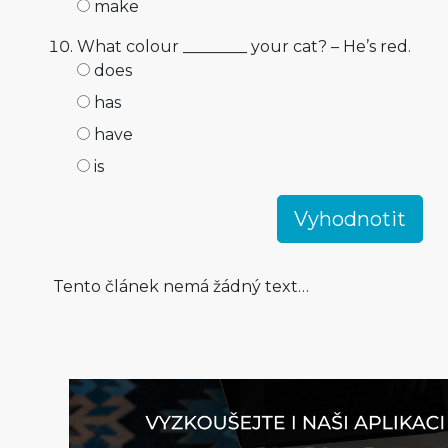
make
What colour ________ your cat? – He’s red.
does
has
have
is
Tento článek nemá žádný text…