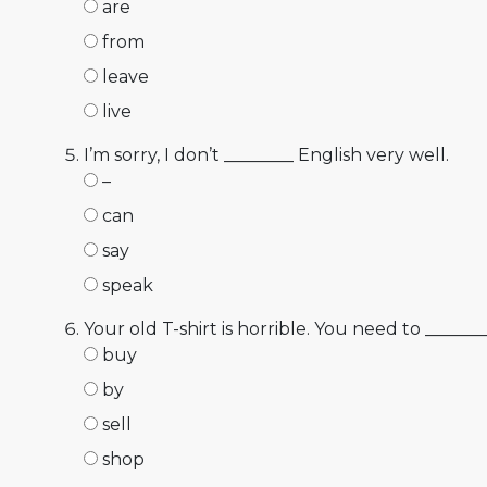
are
from
leave
live
I’m sorry, I don’t ________ English very well.
–
can
say
speak
Your old T-shirt is horrible. You need to ______
buy
by
sell
shop