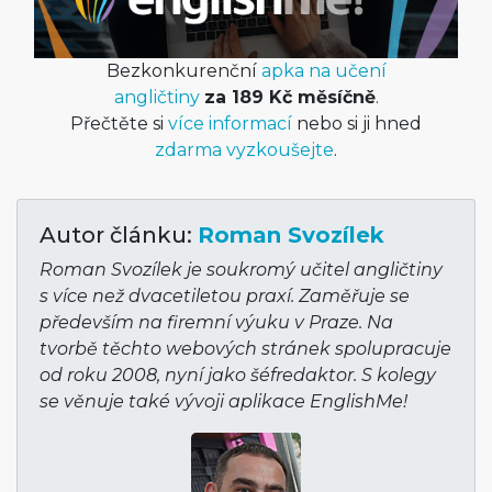
Bezkonkurenční
apka na učení
angličtiny
za 189 Kč měsíčně
.
Přečtěte si
více informací
nebo si ji hned
zdarma vyzkoušejte
.
Autor článku:
Roman Svozílek
Roman Svozílek je soukromý učitel angličtiny
s více než dvacetiletou praxí. Zaměřuje se
především na firemní výuku v Praze. Na
tvorbě těchto webových stránek spolupracuje
od roku 2008, nyní jako šéfredaktor. S kolegy
se věnuje také vývoji aplikace EnglishMe!