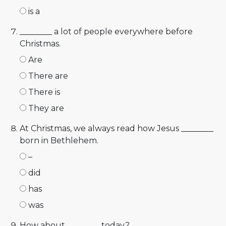
is a
________ a lot of people everywhere before
Christmas.
Are
There are
There is
They are
At Christmas, we always read how Jesus ________
born in Bethlehem.
–
did
has
was
How about ________ today?