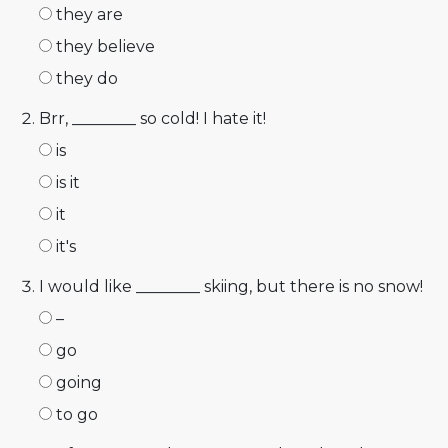
they are
they believe
they do
Brr, ________ so cold! I hate it!
is
is it
it
it's
I would like ________ skiing, but there is no snow!
–
go
going
to go