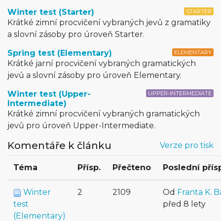
Winter test (Starter)
STARTER
Krátké zimní procvičení vybraných jevů z gramatiky
a slovní zásoby pro úroveň Starter.
Spring test (Elementary)
ELEMENTARY
Krátké jarní procvičení vybraných gramatických
jevů a slovní zásoby pro úroveň Elementary.
Winter test (Upper-
UPPER-INTERMEDIATE
Intermediate)
Krátké zimní procvičení vybraných gramatických
jevů pro úroveň Upper-Intermediate.
Komentáře k článku
Verze pro tisk
Téma
Přísp.
Přečteno
Poslední pří
Winter
2
2109
Od
Franta K. B
test
před 8 lety
(Elementary)