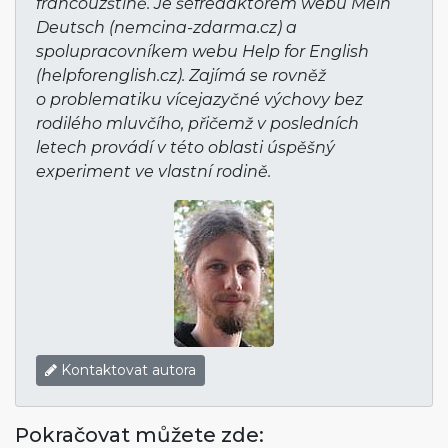
francouzštině. Je šéfredaktorem webu Mein
Deutsch (nemcina-zdarma.cz) a
spolupracovníkem webu Help for English
(helpforenglish­.cz). Zajímá se rovněž
o problematiku vícejazyčné výchovy bez
rodilého mluvčího, přičemž v posledních
letech provádí v této oblasti úspěšný
experiment ve vlastní rodině.
Kontaktovat autora
Pokračovat můžete zde: