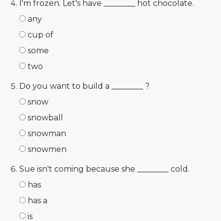
I'm frozen. Let's have ________ hot chocolate.
any
cup of
some
two
Do you want to build a ________ ?
snow
snowball
snowman
snowmen
Sue isn't coming because she ________ cold.
has
has a
is