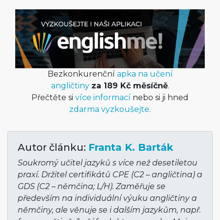
Bezkonkurenční
apka na učení
angličtiny
za 189 Kč měsíčně
.
Přečtěte si
více informací
nebo si ji hned
zdarma vyzkoušejte
.
Autor článku:
Franta K. Barták
Soukromý učitel jazyků s více než desetiletou
praxí. Držitel certifikátů CPE (C2 – angličtina) a
GDS (C2 – němčina; L/H). Zaměřuje se
především na individuální výuku angličtiny a
němčiny, ale věnuje se i dalším jazykům, např.