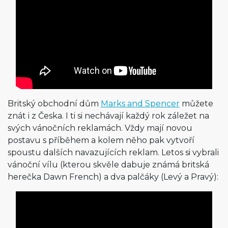
Britský obchodní dům
Marks and Spencer
můžete
znát i z Česka. I ti si nechávají každý rok záležet na
svých vánočních reklamách. Vždy mají novou
postavu s příběhem a kolem něho pak vytvoří
spoustu dalších navazujících reklam. Letos si vybrali
vánoční vílu (kterou skvěle dabuje známá britská
herečka Dawn French) a dva palčáky (Levý a Pravý):