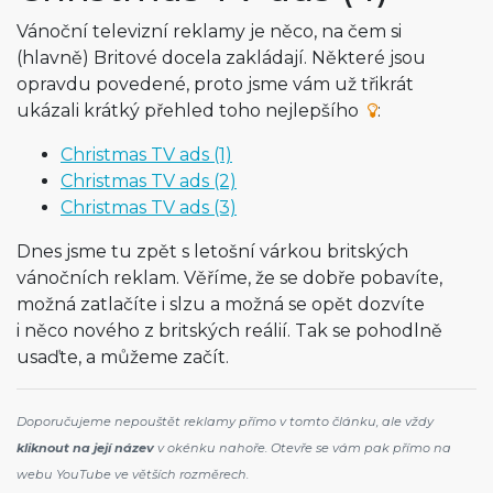
Vánoční televizní reklamy je něco, na čem si
(hlavně) Britové docela zakládají. Některé jsou
opravdu povedené, proto jsme vám už třikrát
ukázali krátký přehled toho nejlepšího
:
Christmas TV ads (1)
Christmas TV ads (2)
Christmas TV ads (3)
Dnes jsme tu zpět s letošní várkou britských
vánočních reklam. Věříme, že se dobře pobavíte,
možná zatlačíte i slzu a možná se opět dozvíte
i něco nového z britských reálií. Tak se pohodlně
usaďte, a můžeme začít.
Doporučujeme nepouštět reklamy přímo v tomto článku, ale vždy
kliknout na její název
v okénku nahoře. Otevře se vám pak přímo na
webu YouTube ve větších rozměrech.