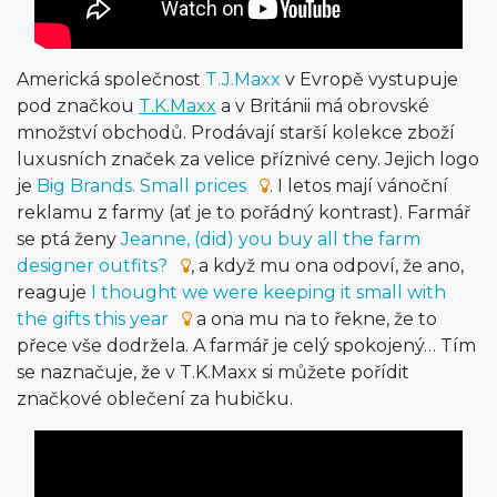
Americká společnost
T.J.Maxx
v Evropě vystupuje
pod značkou
T.K.Maxx
a v Británii má obrovské
množství obchodů. Prodávají starší kolekce zboží
luxusních značek za velice příznivé ceny. Jejich logo
je
Big Brands. Small prices
. I letos mají vánoční
reklamu z farmy (ať je to pořádný kontrast). Farmář
se ptá ženy
Jeanne, (did) you buy all the farm
designer outfits?
, a když mu ona odpoví, že ano,
reaguje
I thought we were keeping it small with
the gifts this year
a ona mu na to řekne, že to
přece vše dodržela. A farmář je celý spokojený… Tím
se naznačuje, že v T.K.Maxx si můžete pořídit
značkové oblečení za hubičku.