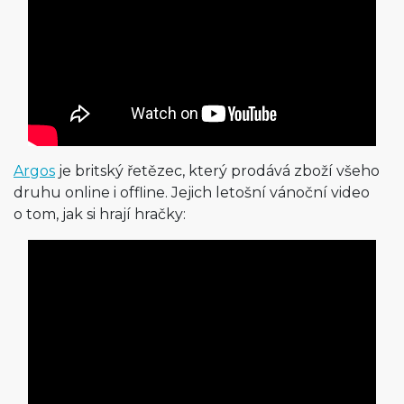
Argos
je britský řetězec, který prodává zboží všeho
druhu online i offline. Jejich letošní vánoční video
o tom, jak si hrají hračky: