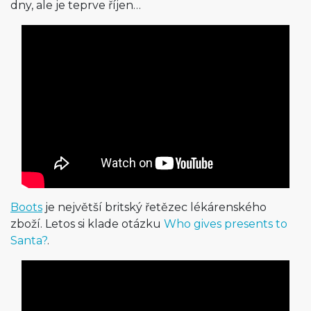
dny, ale je teprve říjen…
Boots
je největší britský řetězec lékárenského
zboží. Letos si klade otázku
Who gives presents to
Santa?
.