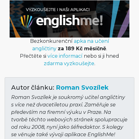
Bezkonkurenční
apka na učení
angličtiny
za 189 Kč měsíčně
.
Přečtěte si
více informací
nebo si ji hned
zdarma vyzkoušejte
.
Autor článku:
Roman Svozílek
Roman Svozílek je soukromý učitel angličtiny
s více než dvacetiletou praxí. Zaměřuje se
především na firemní výuku v Praze. Na
tvorbě těchto webových stránek spolupracuje
od roku 2008, nyní jako šéfredaktor. S kolegy
se věnuje také vývoji aplikace EnglishMe!