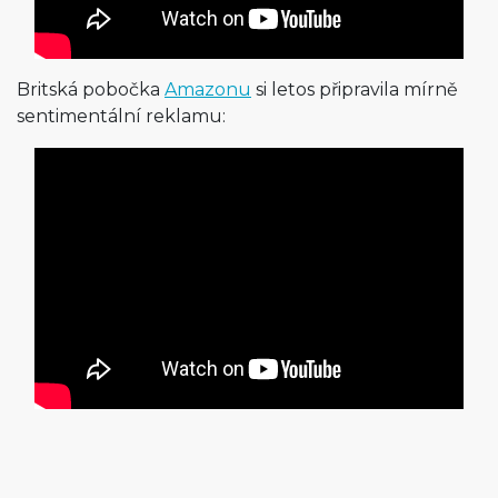
Britská pobočka
Amazonu
si letos připravila mírně
sentimentální reklamu: