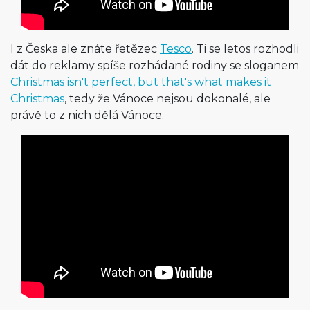
I z Česka ale znáte řetězec
Tesco
. Ti se letos rozhodli
dát do reklamy spíše rozhádané rodiny se sloganem
Christmas isn't perfect, but that's what makes it
Christmas
, tedy že Vánoce nejsou dokonalé, ale
právě to z nich dělá Vánoce.