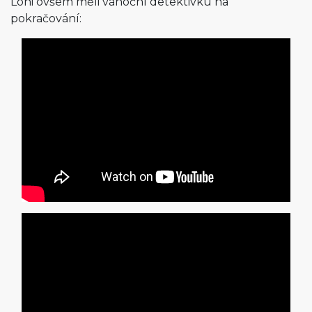
Loni ovšem měli vánoční detektivku na
pokračování: