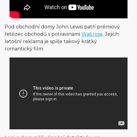
Pod obchodní domy John Lewis patří prémiový
řetězec obchodů s potravinami
Waitrose
. Jejich
letošní reklama je spíše takový krátký
romantický film: