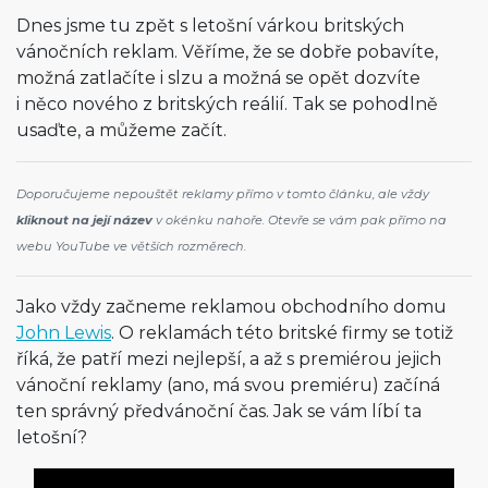
Dnes jsme tu zpět s letošní várkou britských
vánočních reklam. Věříme, že se dobře pobavíte,
možná zatlačíte i slzu a možná se opět dozvíte
i něco nového z britských reálií. Tak se pohodlně
usaďte, a můžeme začít.
Doporučujeme nepouštět reklamy přímo v tomto článku, ale vždy
kliknout na její název
v okénku nahoře. Otevře se vám pak přímo na
webu YouTube ve větších rozměrech.
Jako vždy začneme reklamou obchodního domu
John Lewis
. O reklamách této britské firmy se totiž
říká, že patří mezi nejlepší, a až s premiérou jejich
vánoční reklamy (ano, má svou premiéru) začíná
ten správný předvánoční čas. Jak se vám líbí ta
letošní?