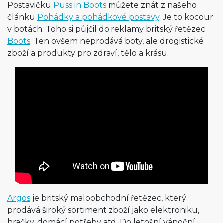
Postavičku
Puss in Boots
můžete znát z našeho
článku
Pohádky a pohádkové postavy
. Je to kocour
v botách. Toho si půjčil do reklamy britský řetězec
Boots
. Ten ovšem neprodává boty, ale drogistické
zboží a produkty pro zdraví, tělo a krásu.
Argos
je britský maloobchodní řetězec, který
prodává široký sortiment zboží jako elektroniku,
hračky, domácí potřeby atd. Do letošní vánoční