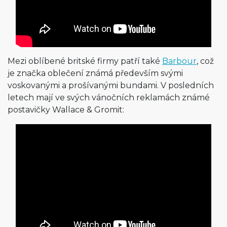
Mezi oblíbené britské firmy patří také
Barbour
, což
je značka oblečení známá především svými
voskovanými a prošívanými bundami. V posledních
letech mají ve svých vánočních reklamách známé
postavičky Wallace & Gromit: