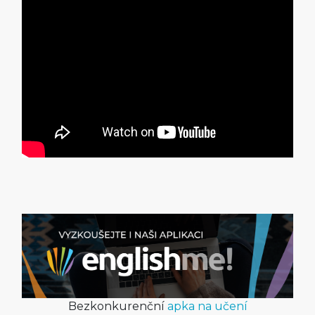
Bezkonkurenční
apka na učení