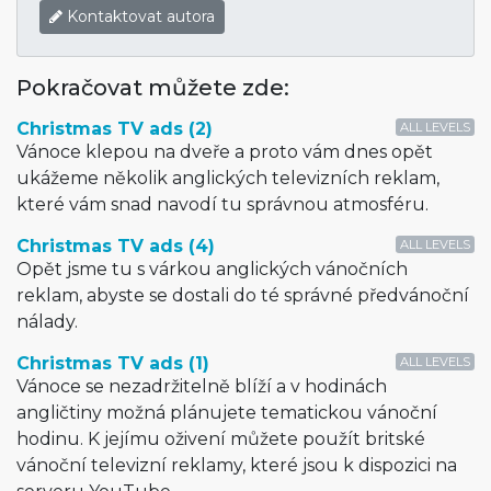
Kontaktovat autora
Pokračovat můžete zde:
Christmas TV ads (2)
ALL LEVELS
Vánoce klepou na dveře a proto vám dnes opět
ukážeme několik anglických televizních reklam,
které vám snad navodí tu správnou atmosféru.
Christmas TV ads (4)
ALL LEVELS
Opět jsme tu s várkou anglických vánočních
reklam, abyste se dostali do té správné předvánoční
nálady.
Christmas TV ads (1)
ALL LEVELS
Vánoce se nezadržitelně blíží a v hodinách
angličtiny možná plánujete tematickou vánoční
hodinu. K jejímu oživení můžete použít britské
vánoční televizní reklamy, které jsou k dispozici na