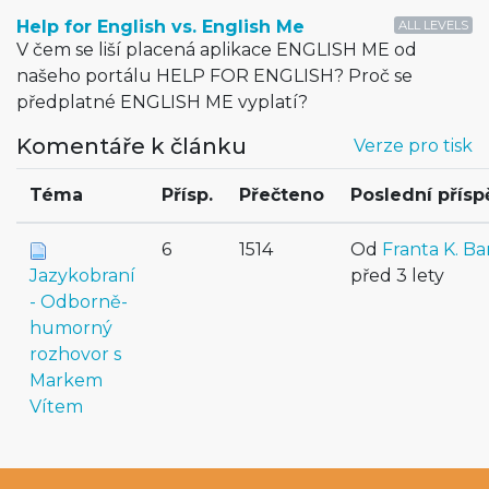
Help for English vs. English Me
ALL LEVELS
V čem se liší placená aplikace ENGLISH ME od
našeho portálu HELP FOR ENGLISH? Proč se
předplatné ENGLISH ME vyplatí?
Komentáře k článku
Verze pro tisk
Téma
Přísp.
Přečteno
Poslední přís
6
1514
Od
Franta K. Ba
Jazykobraní
před 3 lety
- Odborně-
humorný
rozhovor s
Markem
Vítem