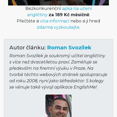
Bezkonkurenční
apka na učení
angličtiny
za 189 Kč měsíčně
.
Přečtěte si
více informací
nebo si ji hned
zdarma vyzkoušejte
.
Autor článku:
Roman Svozílek
Roman Svozílek je soukromý učitel angličtiny
s více než dvacetiletou praxí. Zaměřuje se
především na firemní výuku v Praze. Na
tvorbě těchto webových stránek spolupracuje
od roku 2008, nyní jako šéfredaktor. S kolegy
se věnuje také vývoji aplikace EnglishMe!