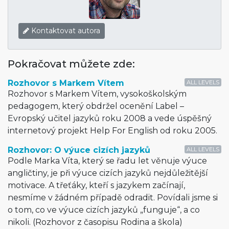
Kontaktovat autora
Pokračovat můžete zde:
Rozhovor s Markem Vítem
ALL LEVELS
Rozhovor s Markem Vítem, vysokoškolským
pedagogem, který obdržel ocenění Label –
Evropský učitel jazyků roku 2008 a vede úspěšný
internetový projekt Help For English od roku 2005.
Rozhovor: O výuce cizích jazyků
ALL LEVELS
Podle Marka Víta, který se řadu let věnuje výuce
angličtiny, je při výuce cizích jazyků nejdůležitější
motivace. A třeťáky, kteří s jazykem začínají,
nesmíme v žádném případě odradit. Povídali jsme si
o tom, co ve výuce cizích jazyků „funguje“, a co
nikoli. (Rozhovor z časopisu Rodina a škola)