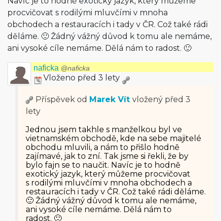
Navíc je to hodně exotický jazyk, který můžeme
procvičovat s rodilými mluvčími v mnoha
obchodech a restauracích i tady v ČR. Což také rádi
děláme. 🙂 Žádný vážný důvod k tomu ale nemáme,
ani vysoké cíle nemáme. Dělá nám to radost. 🙂
naficka
@naficka
Vloženo před 3 lety
Příspěvek od
Marek Vít
vložený
před 3
lety
Jednou jsem takhle s manželkou byl ve
vietnamském obchodě, kde na sebe majitelé
obchodu mluvili, a nám to přišlo hodně
zajímavé, jak to zní. Tak jsme si řekli, že by
bylo fajn se to naučit. Navíc je to hodně
exotický jazyk, který můžeme procvičovat
s rodilými mluvčími v mnoha obchodech a
restauracích i tady v ČR. Což také rádi děláme.
🙂 Žádný vážný důvod k tomu ale nemáme,
ani vysoké cíle nemáme. Dělá nám to
radost. 🙂