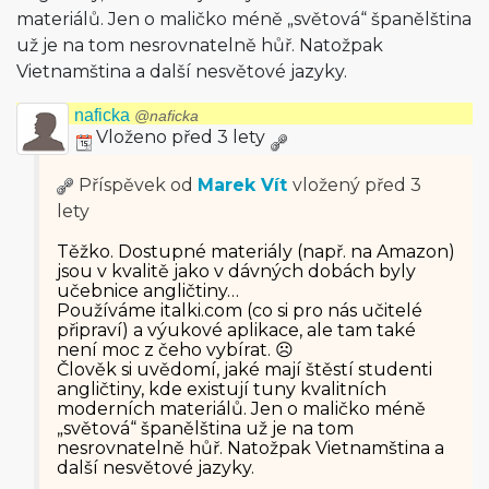
materiálů. Jen o maličko méně „světová“ španělština
už je na tom nesrovnatelně hůř. Natožpak
Vietnamština a další nesvětové jazyky.
naficka
@naficka
Vloženo před 3 lety
Příspěvek od
Marek Vít
vložený
před 3
lety
Těžko. Dostupné materiály (např. na Amazon)
jsou v kvalitě jako v dávných dobách byly
učebnice angličtiny…
Používáme italki.com (co si pro nás učitelé
připraví) a výukové aplikace, ale tam také
není moc z čeho vybírat. ☹️
Člověk si uvědomí, jaké mají štěstí studenti
angličtiny, kde existují tuny kvalitních
moderních materiálů. Jen o maličko méně
„světová“ španělština už je na tom
nesrovnatelně hůř. Natožpak Vietnamština a
další nesvětové jazyky.