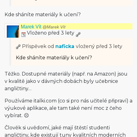
Kde sháníte materiály k učení?
Marek Vít
@Marek Vít
Vloženo před 3 lety
Příspěvek od
naficka
vložený
před 3 lety
Kde sháníte materiály k učení?
Těžko. Dostupné materiály (např. na Amazon) jsou
v kvalitě jako v dávných dobách byly učebnice
angličtiny…
Používáme italki.com (co si pro nás učitelé připraví) a
výukové aplikace, ale tam také není moc z čeho
vybírat. ☹️
Člověk si uvědomí, jaké mají štěstí studenti
angličtiny, kde existují tuny kvalitních moderních