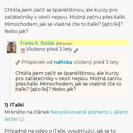
Chtěla jsem začít se španělštinou, ale kurzy pro
začátečníky v okolí nejsou. Možná začnu přes italki.
Mimochodem, jak se vlastně čte to italki? [ajto:lki]?
Nebo jak?
Franta K. Barták
@krysarr
Vloženo před 3 lety
Příspěvek od
naficka
vložený
před 3 lety
Chtěla jsem začít se španělštinou, ale kurzy
pro začátečníky v okolí nejsou. Možná začnu
přes italki. Mimochodem, jak se vlastně čte to
italki? [ajto:lki]? Nebo jak?
1) iTalki
Mrkněte na článek
Nevyslovované písmeno L (silent
letter L)
.
Případně na video o iTalki, vysvětlující, jak se to