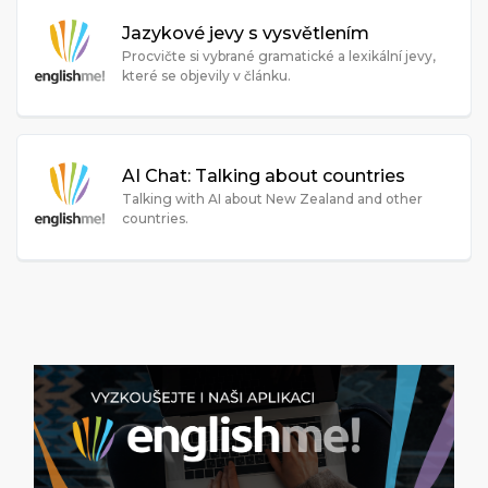
Jazykové jevy s vysvětlením
Procvičte si vybrané gramatické a lexikální jevy,
které se objevily v článku.
AI Chat: Talking about countries
Talking with AI about New Zealand and other
countries.