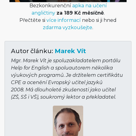
Bezkonkurenční
apka na učení
angličtiny
za 189 Kč měsíčně
.
Přečtěte si
více informací
nebo si ji hned
zdarma vyzkoušejte
.
Autor článku:
Marek Vít
Mgr. Marek Vít je spoluzakladatelem portálu
Help for English a spoluautorem několika
výukových programů. Je držitelem certifikátu
CPE a ocenění Evropský učitel jazyků
2008. Má dlouholeté zkušenosti jako učitel
(ZŠ, SŠ i VŠ), soukromý lektor a překladatel.