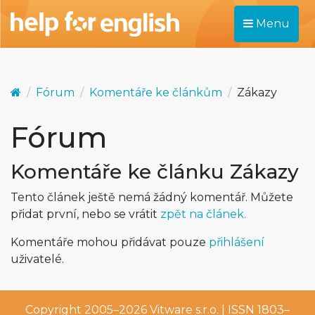
Menu
Fórum
Komentáře ke článkům
Zákazy
Fórum
Komentáře ke článku Zákazy
Tento článek ještě nemá žádný komentář. Můžete
přidat první, nebo se vrátit
zpět na článek.
Komentáře mohou přidávat pouze
přihlášení
uživatelé.
Copyright 2005–2026
Vitware s.r.o.
| ISSN 1803–