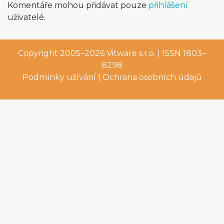
Komentáře mohou přidávat pouze
přihlášení
uživatelé.
Copyright 2005–2026
Vitware s.r.o.
| ISSN 1803–
8298
Podmínky užívání
|
Ochrana osobních údajů