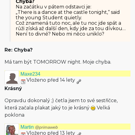
Chyba?
Na začátku v pátem odstavci je:
„There is a dance at the castle tonight,“ said
the young Student quietly.
Což znamená tuto noc, ale tu noc jde spát a
růži získá až další den, kdy jde za tou dívkou…
Není to divné? Nebo mi něco uniklo?
Re: Chyba?
Má tam být TOMORROW night. Moje chyba.
Maxe234
Vloženo před 14 lety
Krásný
Opravdu dokonalý ;) četla jsem to své sestřičce,
která začala plakat jaký to je krásný
Velká
poklona
Martin
@primaweb
Vloženo před 13 lety