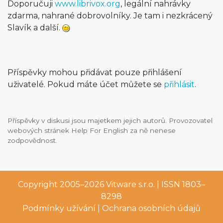
Doporučuji
www.librivox.org
, legální nahrávky
zdarma, nahrané dobrovolníky. Je tam i nezkrácený
Slavík a další.
Příspěvky mohou přidávat pouze přihlášení
uživatelé. Pokud máte účet můžete se
přihlásit
.
Příspěvky v diskusi jsou majetkem jejich autorů. Provozovatel
webových stránek Help For English za ně nenese
zodpovědnost.
Copyright 2005–2026
Vitware s.r.o.
| ISSN 1803–
8298
Podmínky užívání
|
Ochrana osobních údajů