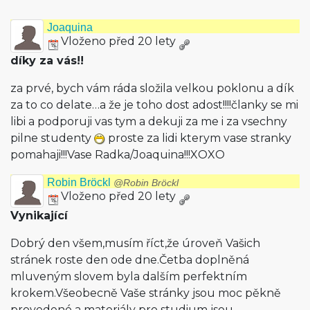
Joaquina
Vloženo před 20 lety
díky za vás!!
za prvé, bych vám ráda složila velkou poklonu a dík
za to co delate…a že je toho dost adost!!!!članky se mi
libi a podporuji vas tym a dekuji za me i za vsechny
pilne studenty
proste za lidi kterym vase stranky
pomahaji!!!Vase Radka/Joaquina!!!XO­XO
Robin Bröckl
@Robin Bröckl
Vloženo před 20 lety
Vynikající
Dobrý den všem,musím říct,že úroveň Vašich
stránek roste den ode dne.Četba doplněná
mluveným slovem byla dalším perfektním
krokem.Všeobecně Vaše stránky jsou moc pěkně
provedené a materiály pro studium jsou