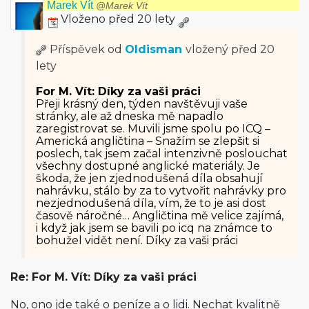
Marek Vít
@Marek Vít
Vloženo před 20 lety
Příspěvek od
Oldisman
vložený
před 20
lety
For M. Vít: Díky za vaši práci
Přeji krásný den, týden navštěvuji vaše
stránky, ale až dneska mě napadlo
zaregistrovat se. Muvili jsme spolu po ICQ –
Americká angličtina – Snažím se zlepšit si
poslech, tak jsem začal intenzivně poslouchat
všechny dostupné anglické materiály. Je
škoda, že jen zjednodušená díla obsahují
nahrávku, stálo by za to vytvořit nahrávky pro
nezjednodušená díla, vím, že to je asi dost
časově náročné… Angličtina mě velice zajímá,
i když jak jsem se bavili po icq na známce to
bohužel vidět není. Díky za vaši práci
Re: For M. Vít: Díky za vaši práci
No, ono jde také o peníze a o lidi. Nechat kvalitně