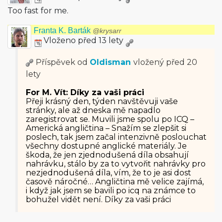
Too fast for me.
Franta K. Barták
@krysarr
Vloženo před 13 lety
Příspěvek od
Oldisman
vložený
před 20
lety
For M. Vít: Díky za vaši práci
Přeji krásný den, týden navštěvuji vaše
stránky, ale až dneska mě napadlo
zaregistrovat se. Muvili jsme spolu po ICQ –
Americká angličtina – Snažím se zlepšit si
poslech, tak jsem začal intenzivně poslouchat
všechny dostupné anglické materiály. Je
škoda, že jen zjednodušená díla obsahují
nahrávku, stálo by za to vytvořit nahrávky pro
nezjednodušená díla, vím, že to je asi dost
časově náročné… Angličtina mě velice zajímá,
i když jak jsem se bavili po icq na známce to
bohužel vidět není. Díky za vaši práci