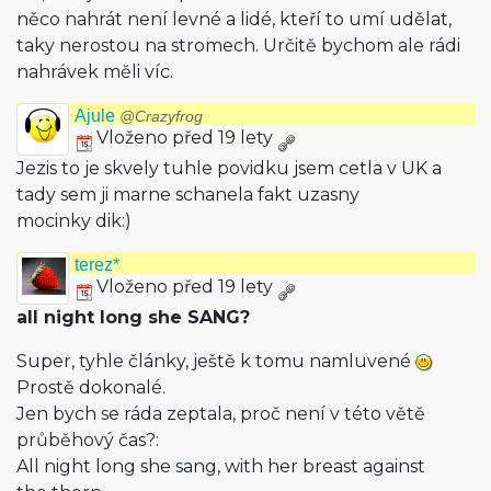
něco nahrát není levné a lidé, kteří to umí udělat,
taky nerostou na stromech. Určitě bychom ale rádi
nahrávek měli víc.
Ajule
@Crazyfrog
Vloženo před 19 lety
Jezis to je skvely tuhle povidku jsem cetla v UK a
tady sem ji marne schanela fakt uzasny
mocinky dik:)
terez*
Vloženo před 19 lety
all night long she SANG?
Super, tyhle články, ještě k tomu namluvené
Prostě dokonalé.
Jen bych se ráda zeptala, proč není v této větě
průběhový čas?:
All night long she sang, with her breast against