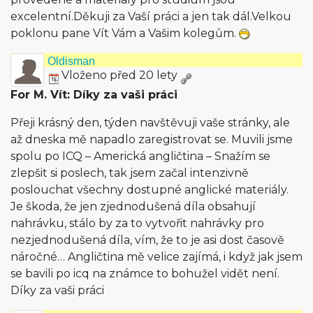
excelentní.Děkuji za Vaší práci a jen tak dál.Velkou
poklonu pane Vít Vám a Vašim kolegům.
Oldisman
Vloženo před 20 lety
For M. Vít: Díky za vaši práci
Přeji krásný den, týden navštěvuji vaše stránky, ale
až dneska mě napadlo zaregistrovat se. Muvili jsme
spolu po ICQ – Americká angličtina – Snažím se
zlepšit si poslech, tak jsem začal intenzivně
poslouchat všechny dostupné anglické materiály.
Je škoda, že jen zjednodušená díla obsahují
nahrávku, stálo by za to vytvořit nahrávky pro
nezjednodušená díla, vím, že to je asi dost časově
náročné… Angličtina mě velice zajímá, i když jak jsem
se bavili po icq na známce to bohužel vidět není.
Díky za vaši práci