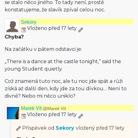
se stalo něco jiného. To tady není, prostě
konstatujeme, že slavík zpíval celou noc.
Sekory
Vloženo před 17 lety
Chyba?
Na začátku v pátem odstavci je:
„There is a dance at the castle tonight,“ said the
young Student quietly.
Což znamená tuto noc, ale tu noc jde spát a růži
získá až další den, kdy jde za tou dívkou… Není to
divné? Nebo mi něco uniklo?
Marek Vít
@Marek Vít
Vloženo před 17 lety
Příspěvek od
Sekory
vložený
před 17 lety