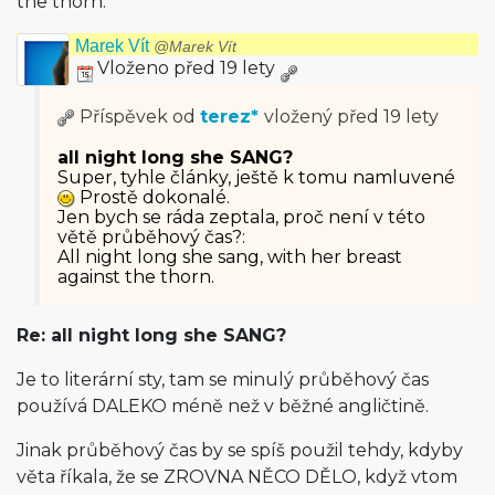
the thorn.
Marek Vít
@Marek Vít
Vloženo před 19 lety
Příspěvek od
terez*
vložený
před 19 lety
all night long she SANG?
Super, tyhle články, ještě k tomu namluvené
Prostě dokonalé.
Jen bych se ráda zeptala, proč není v této
větě průběhový čas?:
All night long she sang, with her breast
against the thorn.
Re: all night long she SANG?
Je to literární sty, tam se minulý průběhový čas
používá DALEKO méně než v běžné angličtině.
Jinak průběhový čas by se spíš použil tehdy, kdyby
věta říkala, že se ZROVNA NĚCO DĚLO, když vtom