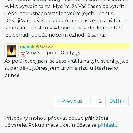
WM si vytvořit sama. Myslím, že Váš čas se dá využít
i lépe, než usnadňovat lenivcům jejich učení AJ.
Děkuji Vám a Vašim kolegům za čas věnovaný těmto
stránkám – dost mi v AJ pomáhají a dle komentářů
lze odhadnout, že nejsem rozhodně sama.
mariak
@Mariak
Vloženo před 10 lety
Asi po 6 letecj jsem se zase vrátila na tyto stránky, jste
super,děkuji.Dnes jsem uronila slzu u šťastného
prince.
« Previous
1
2
Další »
Příspěvky mohou přidávat pouze přihlášení
uživatelé. Pokud máte účet můžete se
přihlásit
.