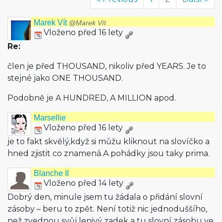
Marek Vít
@Marek Vít
Vloženo před 16 lety
Re:
člen je před THOUSAND, nikoliv před YEARS. Je to
stejné jako ONE THOUSAND.
Podobně je A HUNDRED, A MILLION apod.
Marsellie
Vloženo před 16 lety
je to fakt skvělý,když si můžu kliknout na slovíčko a
hned zjistit co znamená.A pohádky jsou taky prima.
Blanche II
Vloženo před 14 lety
Dobrý den, minule jsem tu žádala o přidání slovní
zásoby – beru to zpět. Není totiž nic jednoduššího,
než zvednou svůj lenivý zadek a tu slovní zásobu ve