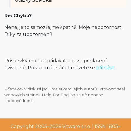
otázky SUPER!!!
Re: Chyba?
Nene, je to samozřejmě špatně. Moje nepozornost.
Díky za upozornění!
Příspěvky mohou přidávat pouze přihlášení
uživatelé. Pokud máte účet můžete se
přihlásit
.
Příspěvky v diskusi jsou majetkem jejich autorů. Provozovatel
webových stránek Help For English za ně nenese
zodpovědnost.
Copyright 2005–2026
Vitware s.r.o.
| ISSN 1803–