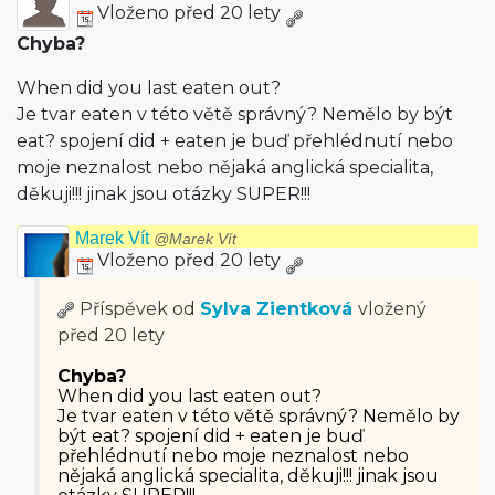
Vloženo před 20 lety
Chyba?
When did you last eaten out?
Je tvar eaten v této větě správný? Nemělo by být
eat? spojení did + eaten je buď přehlédnutí nebo
moje neznalost nebo nějaká anglická specialita,
děkuji!!! jinak jsou otázky SUPER!!!
Marek Vít
@Marek Vít
Vloženo před 20 lety
Příspěvek od
Sylva Zientková
vložený
před 20 lety
Chyba?
When did you last eaten out?
Je tvar eaten v této větě správný? Nemělo by
být eat? spojení did + eaten je buď
přehlédnutí nebo moje neznalost nebo
nějaká anglická specialita, děkuji!!! jinak jsou